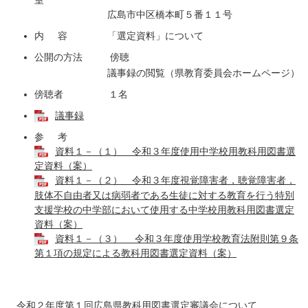
広島市中区橋本町５番１１号
内 容 「選定資料」について
公開の方法 傍聴
議事録の閲覧（県教育委員会ホームページ）
傍聴者 １名
議事録
参 考
資料１－（１） 令和３年度使用中学校用教科用図書選
定資料（案）
資料１－（２） 令和３年度視覚障害者，聴覚障害者，
肢体不自由者又は病弱者である生徒に対する教育を行う特別
支援学校の中学部において使用する中学校用教科用図書選定
資料（案）
資料１－（３） 令和３年度使用学校教育法附則第９条
第１項の規定による教科用図書選定資料（案）
令和２年度第１回広島県教科用図書選定審議会について