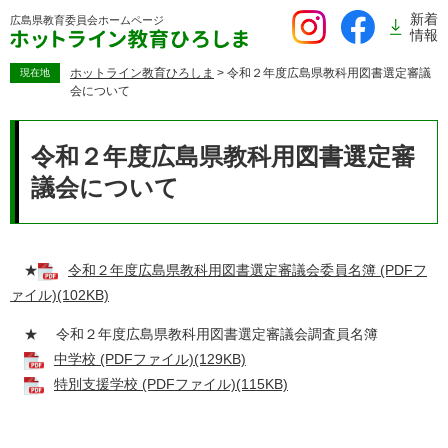
ペ
新着
広島県教育委員会
ホームページ
ー
情報
ジ
の
ホットライン教育ひろしま
>
令和２年度広島県教科用図書選定審議
現在地
会について
先
頭
本
で
文
令和２年度広島県教科用図書選定審
す。
議会について
★
令和２年度広島県教科用図書選定審議会委員名簿 (PDFフ
ァイル)(102KB)
★ 令和２年度広島県教科用図書選定審議会調査員名簿
中学校 (PDFファイル)(129KB)
特別支援学校 (PDFファイル)(115KB)