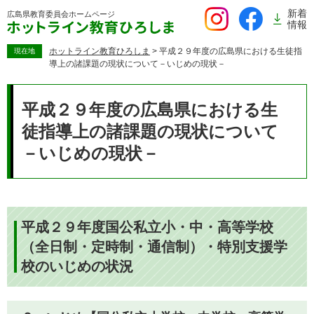
ペ
新着
広島県教育委員会
ホームページ
ー
情報
ジ
の
ホットライン教育ひろしま
>
平成２９年度の広島県における生徒指
現在地
導上の諸課題の現状について－いじめの現状－
先
頭
本
で
文
平成２９年度の広島県における生
す。
徒指導上の諸課題の現状について
－いじめの現状－
平成２９年度国公私立小・中・高等学校
（全日制・定時制・通信制）・特別支援学
校のいじめの状況