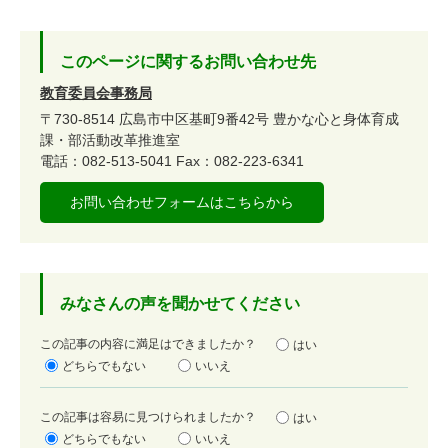
このページに関するお問い合わせ先
教育委員会事務局
〒730-8514
広島市中区基町9番42号
豊かな心と身体育成
課・部活動改革推進室
電話：082-513-5041
Fax：082-223-6341
お問い合わせフォームはこちらから
みなさんの声を聞かせてください
満
この記事の内容に満足はできましたか？
はい
足
どちらでもない
いいえ
度
容
この記事は容易に見つけられましたか？
はい
易
どちらでもない
いいえ