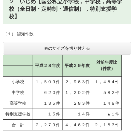
２ いじめ【国公私立小学校，中学校，高等学
校（全日制・定時制・通信制），特別支援学
校】
（１） 認知件数
表のサイズを切り替える
対前年度比
平成２８年度
平成２９年度
（件数）
小学校
１，５０９件
２，９６３件
１，４５４件
中学校
６２０件
１，２０２件
５８２件
高等学校
１３５件
２８３件
１４８件
特別支援学校
１５件
１４件
▲１件
合 計
２，２７９件
４，４６２件
２，１８３件