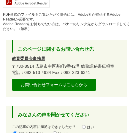
PDF形式のファイルをご覧いただく場合には、Adobe社が提供するAdobe
Readerが必要です。
Adobe Readerをお持ちでない方は、バナーのリンク先からダウンロードしてく
ださい。（無料）
このページに関するお問い合わせ先
教育委員会事務局
〒730-8514
広島市中区基町9番42号
総務課秘書広報室
電話：082-513-4934
Fax：082-223-6341
お問い合わせフォームはこちらから
みなさんの声を聞かせてください
満
この記事の内容に満足はできましたか？
はい
足