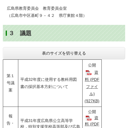
広島県教育委員会 教育委員会室
（広島市中区基町９－４２ 県庁東館４階）
３ 議題
表のサイズを切り替える
公開
資
第１
平成32年度に使用する教科用図
料 (PDF
号議
書の採択基本方針について
ファイ
案
ル)
(927KB)
公開
報
資
平成31年度広島県公立高等学
告・
料 (PDF
校，特別支援学校高等部及び広島