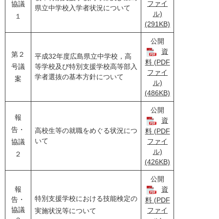
ファイ
協議
県立中学校入学者状況について
ル)
１
(291KB)
公開
資
第２
平成32年度広島県立中学校，高
料 (PDF
号議
等学校及び特別支援学校高等部入
ファイ
学者選抜の基本方針について
案
ル)
(486KB)
公開
報
資
告・
高校生等の就職をめぐる状況につ
料 (PDF
いて
ファイ
協議
ル)
２
(426KB)
公開
報
資
特別支援学校における技能検定の
告・
料 (PDF
協議
ファイ
実施状況等について