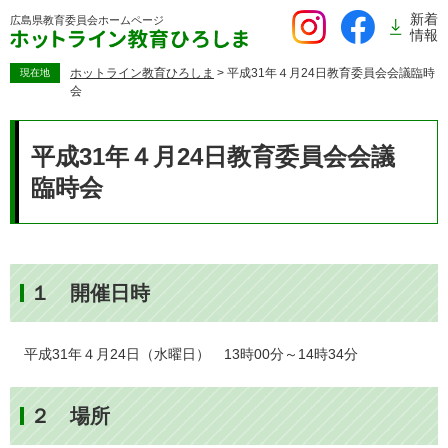
ペ
新着
広島県教育委員会
ホームページ
ー
情報
ジ
の
ホットライン教育ひろしま
>
平成31年４月24日教育委員会会議臨時
現在地
会
先
頭
本
で
文
平成31年４月24日教育委員会会議
す。
臨時会
１ 開催日時
平成31年４月24日（水曜日） 13時00分～14時34分
２ 場所