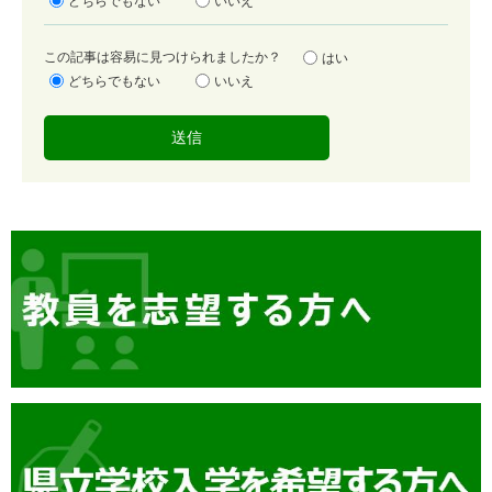
どちらでもない
いいえ
度
容
この記事は容易に見つけられましたか？
はい
易
どちらでもない
いいえ
度