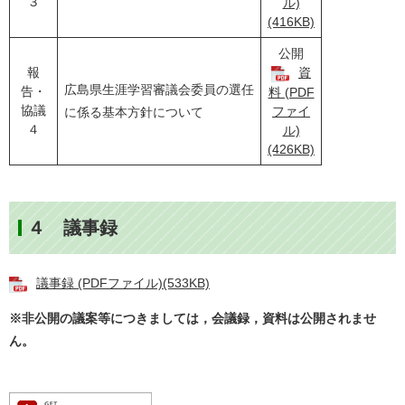
３
ル)
(416KB)
公開
報
資
広島県生涯学習審議会委員の選任
告・
料 (PDF
協議
ファイ
に係る基本方針について
４
ル)
(426KB)
４ 議事録
議事録 (PDFファイル)(533KB)
※非公開の議案等につきましては，会議録，資料は公開されませ
ん。