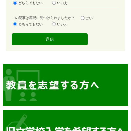
足
どちらでもない
いいえ
度
容
この記事は容易に見つけられましたか？
はい
易
どちらでもない
いいえ
度