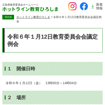
ペ
新着
広島県教育委員会
ホームページ
ー
情報
ジ
の
ホットライン教育ひろしま
>
令和６年１月12日教育委員会会議定例
現在地
会
先
頭
本
で
文
令和６年１月12日教育委員会会議定
す。
例会
１ 開催日時
令和６年１月12日（金） 13時00分～14時04分
２ 場所