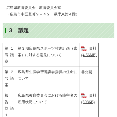
広島県教育委員会 教育委員会室
（広島市中区基町９－４２ 県庁東館４階）
３ 議題
第１
第３期広島県スポーツ推進計画（素
資料
号議
案）に対する意見について
(4.56MB)
案
第２
広島県生涯学習審議会委員の任命に
非公開
号議
ついて
案
報
広島県教育委員会における障害者の
資料
告・
雇用状況について
(503KB)
協議
１