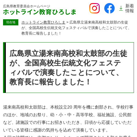
ペ
新着
広島県教育委員会
ホームページ
ー
情報
ジ
の
ホットライン教育ひろしま
>
広島県立湯来南高校和太鼓部の生徒
現在地
が、全国高校生伝統文化フェスティバルで演奏したことについて、
先
教育長に報告しました！
頭
で
本
す。
文
広島県立湯来南高校和太鼓部の生徒
が、全国高校生伝統文化フェステ
ィバルで演奏したことについて、
教育長に報告しました！
湯来南高校和太鼓部は、本校設立20 周年を機に創部され、学校行事
のほか、地域のお祭り、幼・小・中・高等学校、福祉施設、公民館
など、諸施設での行事にお招きいただき、日頃から応援していただ
いている皆様に感謝の気持ちを込めて演奏しています。