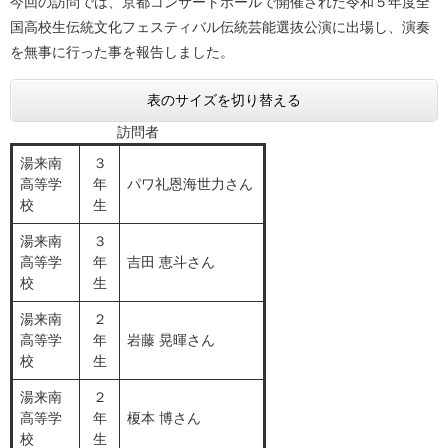
今回の訪問では、京都コンサートホールで開催された令和５年度全
国高校生伝統文化フェスティバル伝統芸能選抜公演に出場し、演奏
を無事に行った事を報告しました。
表のサイズを切り替える
訪問者
湯来南
３
高等学
年
パワ礼恩海世力さん
校
生
湯来南
３
高等学
年
吉田 恵斗さん
校
生
湯来南
２
高等学
年
岩藤 晃暉さん
校
生
湯来南
２
高等学
年
榎本 博さん
校
生