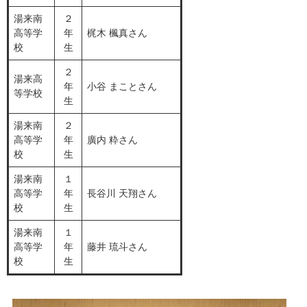
湯来南
２
高等学
年
梶木 楓真さん
校
生
２
湯来高
年
小谷 まことさん
等学校
生
湯来南
２
高等学
年
廣内 粋さん
校
生
湯来南
１
高等学
年
長谷川 天翔さん
校
生
湯来南
１
高等学
年
藤井 琉斗さん
校
生