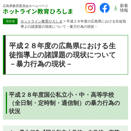
ペ
新着
広島県教育委員会
ホームページ
ー
情報
ジ
の
ホットライン教育ひろしま
>
平成２８年度の広島県における生徒指
現在地
導上の諸課題の現状について－暴力行為の現状－
先
頭
本
で
文
平成２８年度の広島県における生
す。
徒指導上の諸課題の現状について
－暴力行為の現状－
平成２８年度国公私立小・中・高等学校
（全日制・定時制・通信制）の暴力行為の
状況