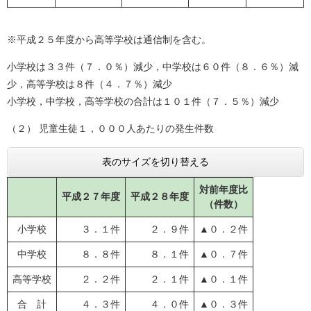
※平成２５年度から高等学校は通信制を含む。
小学校は３３件（７．０％）減少，中学校は６０件（８．６％）減
少，高等学校は８件（４．７％）減少
小学校，中学校，高等学校の合計は１０１件（７．５％）減少
（２） 児童生徒１，０００人あたりの発生件数
表のサイズを切り替える
対前年度比
平成２７年度
平成２８年度
（件数）
小学校
３．１件
２．９件
▲０．２件
中学校
８．８件
８．１件
▲０．７件
高等学校
２．２件
２．１件
▲０．１件
合 計
４．３件
４．０件
▲０．３件