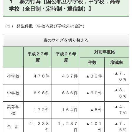
１ 暴力行為【国公私立小学校，中学校，高等
学校（全日制・定時制・通信制）】
（１） 発生件数（学校内及び学校外の合計）
表のサイズを切り替える
対前年度比
平成２７年
平成２８年
度
度
件数
増減率
▲７．
小学校
４７０件
４３７件
▲３３件
０％
▲８．
中学校
６９６件
６３６件
▲６０件
６％
高等学
▲４．
１７２件
１６４件
▲８件
校
７％
１，３３８
１，２３７
▲１０１
▲７．
合 計
件
件
件
５％