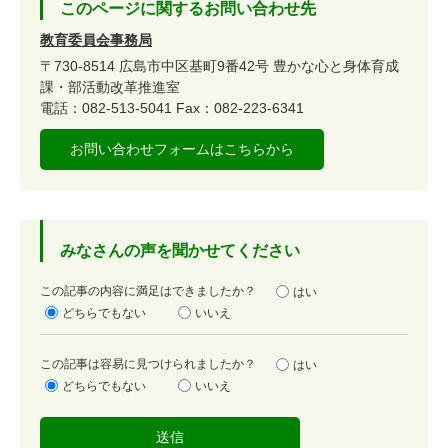
このページに関するお問い合わせ先
教育委員会事務局
〒730-8514
広島市中区基町9番42号
豊かな心と身体育成
課・部活動改革推進室
電話：082-513-5041
Fax：082-223-6341
お問い合わせフォームはこちらから
みなさんの声を聞かせてください
満
この記事の内容に満足はできましたか？
はい
足
どちらでもない
いいえ
度
容
この記事は容易に見つけられましたか？
はい
易
どちらでもない
いいえ
度