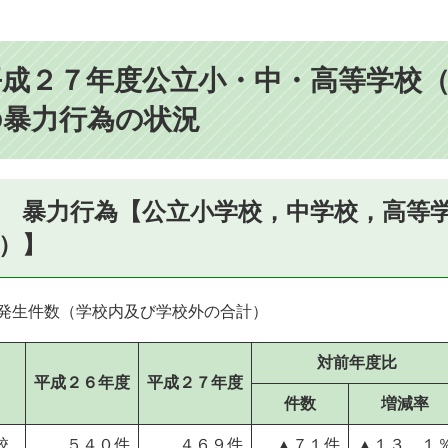
平成２７年度公立小・中・高等学校
の暴力行為の状況
 暴力行為【公立小学校，中学校，高等
）】
 発生件数（学校内及び学校外の合計）
対前年度比
平成２６年度
平成２７年度
件数
増減率
校
５４０件
４６９件
▲７１件
▲１３．１