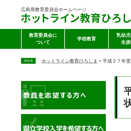
広島県教育委員会
ホームページ
教育委員会に
乳幼児
学校教育
ついて
生涯
ペ
ー
ホットライン教育ひろしま
>
平成２７年度
現在地
ジ
の
本
先
文
頭
で
す。