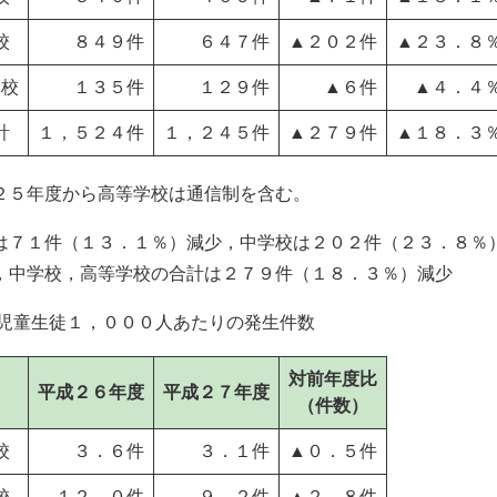
校
８４９件
６４７件
▲２０２件
▲２３．８
学校
１３５件
１２９件
▲６件
▲４．４
計
１，５２４件
１，２４５件
▲２７９件
▲１８．３
２５年度から高等学校は通信制を含む。
は７１件（１３．１％）減少，中学校は２０２件（２３．８％
，中学校，高等学校の合計は２７９件（１８．３％）減少
 児童生徒１，０００人あたりの発生件数
対前年度比
平成２６年度
平成２７年度
（件数）
校
３．６件
３．１件
▲０．５件
校
１２．０件
９．２件
▲２．８件