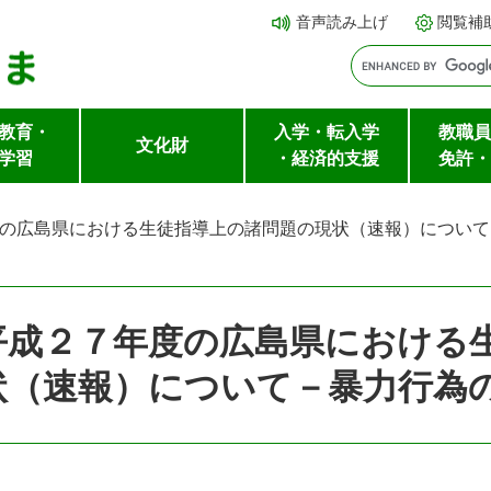
メ
本文へ
音声読み上げ
閲覧補
ニ
ュ
ー
教育・
入学・転入学
教職員
を
文化財
学習
・経済的支援
免許・
飛
ば
の広島県における生徒指導上の諸問題の現状（速報）について
し
て
平成２７年度の広島県における
状（速報）について－暴力行為