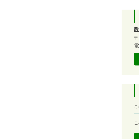
教
〒
電
満
こ
足
度
容
こ
易
度