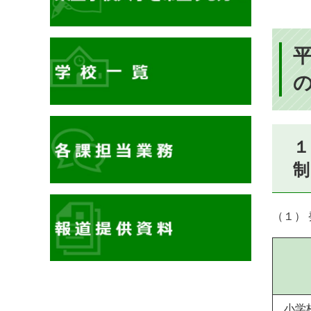
１
制
（１）
イ
小学