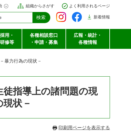
助
組織からさがす
よく利用されるページ
新着
情報
採用・
各種相談窓口
広報・統計・
研修等
・申請・募集
各種情報
－暴力行為の現状－
生徒指導上の諸問題の現
の現状－
印刷用ページを表示する