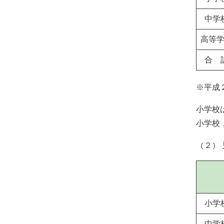
ベ
ン
中学
ト・
高等
取
合 
組
※平成
ピ
ッ
小学校
小学校
ク
ア
（２）
ッ
プ
小学
中学