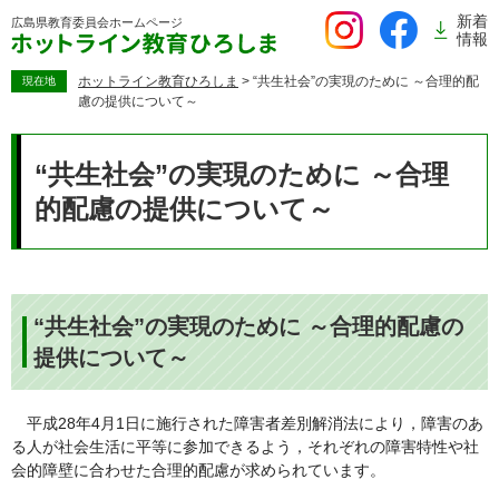
ペ
新着
広島県教育委員会
ホームページ
ー
情報
ジ
の
ホットライン教育ひろしま
>
“共生社会”の実現のために ～合理的配
現在地
慮の提供について～
先
頭
本
で
文
“共生社会”の実現のために ～合理
す。
的配慮の提供について～
“共生社会”の実現のために ～合理的配慮の
提供について～
平成28年4月1日に施行された障害者差別解消法により，障害のあ
る人が社会生活に平等に参加できるよう，それぞれの障害特性や社
会的障壁に合わせた合理的配慮が求められています。