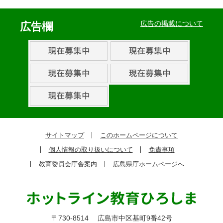
イ
ベ
広告の掲載について
広告欄
ン
ト・
取
組
ピ
ッ
ク
サイトマップ
このホームページについて
ア
個人情報の取り扱いについて
免責事項
ッ
教育委員会庁舎案内
広島県庁ホームページへ
プ
〒730-8514
広島市中区基町9番42号