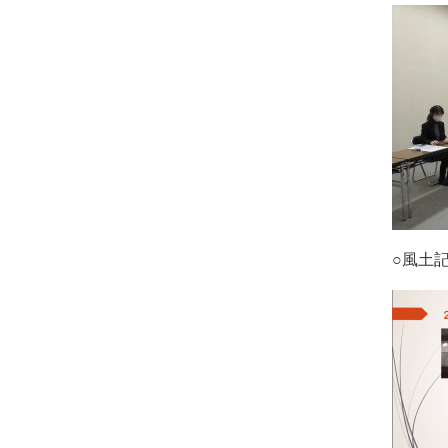
ベ
ン
ト・
取
組
ピ
ッ
ク
○風土
ア
ッ
プ