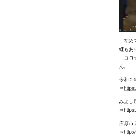
初めて
継もあ
コロナ
ん。
令和２
⇒
https
みよし
⇒
https
庄原市
⇒
http: