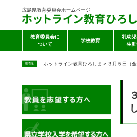
広島県教育委員会
ホームページ
教育委員会に
乳幼児
学校教育
ついて
生涯
ペ
ー
ホットライン教育ひろしま
>
３月５日（金
現在地
ジ
の
本
先
文
頭
で
す。