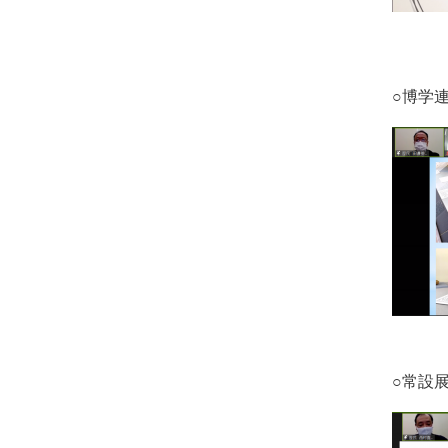
○博学
○常設