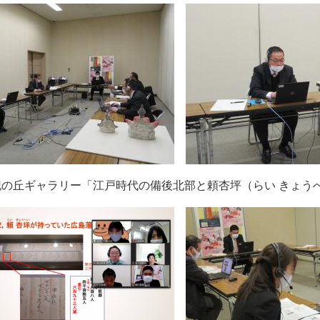
記の丘ギャラリー「江戸時代の備後北部と頼杏坪（らい きょう