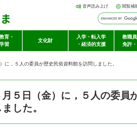
メ
本文へ
音声読み上げ
閲覧補
ニ
ュ
ー
教育・
入学・転入学
教職員
を
文化財
学習
・経済的支援
免許・
飛
ば
）に，５人の委員が歴史民俗資料館を訪問しました。
し
て
３月５日（金）に，５人の委員
しました。