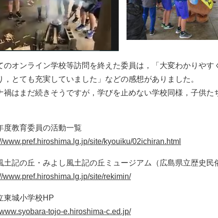
のオンライン学校等訪問を終えた委員は，「大変わかりやす
り，とても充実していました」などの感想がありました。
禍はまだ続きそうですが，学びを止めない学校同様，子供た
年度教育委員の活動一覧
://www.pref.hiroshima.lg.jp/site/kyouiku/02ichiran.html
風土記の丘・みよし風土記の丘ミュージアム（広島県立歴史民
://www.pref.hiroshima.lg.jp/site/rekimin/
立東城小学校HP
//www.syobara-tojo-e.hiroshima-c.ed.jp/