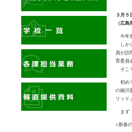
３月５
（広島
今年度
しかし
員が訪
育委員
そこで
初めて
の細川
リッド
まず，
イ
○新春