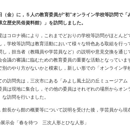
日（金）に，５人の教育委員が“初”オンライン学校等訪問で「
県立歴史民俗資料館）」を訪問しました。
はコロナ禍により，これまでどおりの学校等訪問がほとんど
，学校等訪問は教育活動において様々な特色ある取組を行っ
問し，担当者（教職員や学芸員など）の説明や意見交換を通じ
会会議の審議に臨むための教育委員の重要な活動となっていま
別のやり方がないかと模索し，新しい形での「オンライン学
の訪問先は，三次市にある「みよし風土記の丘ミュージアム
委員は現地に集合し，その他の委員はそれぞれの場所からオン
』な訪問を行いました。
館長から館の概要等について説明を受けた後，学芸員から現
の展示会「春を待つ 三次人形とひな人形」