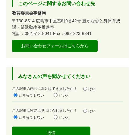
このページに関するお問い合わせ先
教育委員会事務局
〒730-8514
広島市中区基町9番42号
豊かな心と身体育成
課・部活動改革推進室
電話：082-513-5041
Fax：082-223-6341
お問い合わせフォームはこちらから
みなさんの声を聞かせてください
満
この記事の内容に満足はできましたか？
はい
足
どちらでもない
いいえ
度
容
この記事は容易に見つけられましたか？
はい
易
どちらでもない
いいえ
度