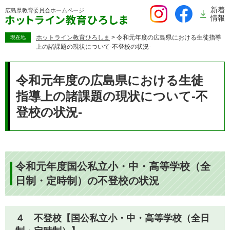
ペ
新着
広島県教育委員会
ホームページ
ー
情報
ジ
の
ホットライン教育ひろしま
>
令和元年度の広島県における生徒指導
現在地
上の諸課題の現状について-不登校の状況-
先
頭
本
で
文
令和元年度の広島県における生徒
す。
指導上の諸課題の現状について-不
登校の状況-
令和元年度国公私立小・中・高等学校（全
日制・定時制）の不登校の状況
４ 不登校【国公私立小・中・高等学校（全日