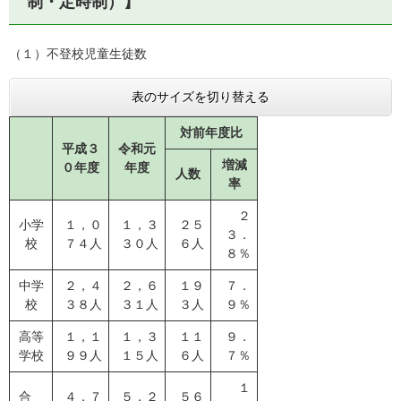
制・定時制）】
（１）不登校児童生徒数
表のサイズを切り替える
対前年度比
平成３
令和元
増減
０年度
年度
人数
率
２
小学
１，０
１，３
２５
３．
校
７４人
３０人
６人
８％
中学
２，４
２，６
１９
７．
校
３８人
３１人
３人
９％
高等
１，１
１，３
１１
９．
学校
９９人
１５人
６人
７％
１
合
４，７
５，２
５６