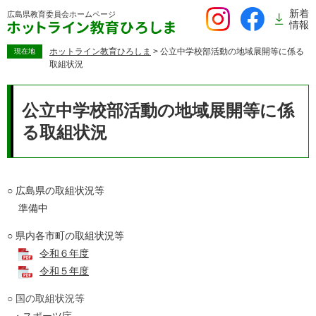
ペ
新着
広島県教育委員会
ホームページ
ー
情報
ジ
の
ホットライン教育ひろしま
>
公立中学校部活動の地域展開等に係る
現在地
取組状況
先
頭
本
で
文
公立中学校部活動の地域展開等に係
す。
る取組状況
○ 広島県の取組状況等
準備中
○ 県内各市町の取組状況等
令和６年度
令和５年度
○ 国の取組状況等