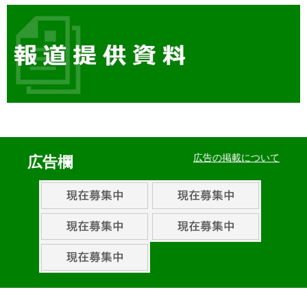
イ
ベ
広告の掲載について
広告欄
ン
ト・
取
組
ピ
ッ
ク