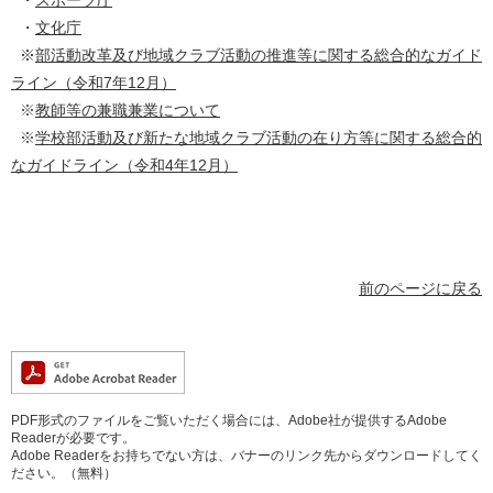
・
スポーツ庁
・
文化庁
※
部活動改革及び地域クラブ活動の推進等に関する総合的なガイド
ライン（令和7年12月）
※
教師等の兼職兼業について
※
学校部活動及び新たな地域クラブ活動の在り方等に関する総合的
なガイドライン（令和4年12月）
前のページに戻る
PDF形式のファイルをご覧いただく場合には、Adobe社が提供するAdobe
Readerが必要です。
Adobe Readerをお持ちでない方は、バナーのリンク先からダウンロードしてく
ださい。（無料）