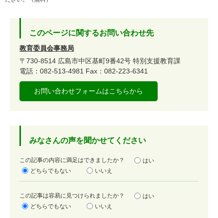
このページに関するお問い合わせ先
教育委員会事務局
〒730-8514
広島市中区基町9番42号
特別支援教育課
電話：082-513-4981
Fax：082-223-6341
お問い合わせフォームはこちらから
みなさんの声を聞かせてください
満
この記事の内容に満足はできましたか？
はい
足
どちらでもない
いいえ
度
容
この記事は容易に見つけられましたか？
はい
易
どちらでもない
いいえ
度