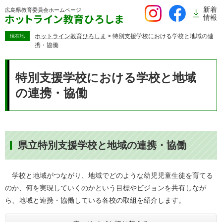
ペ
新着
広島県教育委員会
ホームページ
ー
情報
ジ
の
ホットライン教育ひろしま
>
特別支援学校における学校と地域の連
現在地
携・協働
先
頭
本
で
文
特別支援学校における学校と地域
す。
の連携・協働
県立特別支援学校と地域の連携・協働
学校と地域がつながり、地域でどのような幼児児童生徒を育てる
のか、何を実現していくのかという目標やビジョンを共有しなが
ら、地域と連携・協働している各校の取組を紹介します。