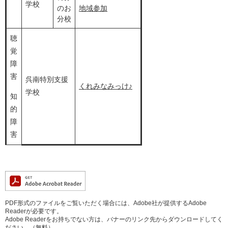
学校
のお
地域参加
分校
聴
覚
障
害
呉南特別支援
くれみなみっけ♪
学校
知
的
障
害
PDF形式のファイルをご覧いただく場合には、Adobe社が提供するAdobe
Readerが必要です。
Adobe Readerをお持ちでない方は、バナーのリンク先からダウンロードしてく
ださい。（無料）