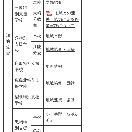
本校
学部紹介
三原特
大崎
地域との連
別支援
分教
携・協力による授
学校
室
業実践について
知
本校
地域貢献
呉特別
的
支援学
江能
障
地域協働・連携
校
分級
害
庄原特別支援
更新情報
学校
広島北特別支
地域協働・貢献
援学校
沼隈特別支援
地域連携・協働
学校
小中学部「地域参
本校
加」
黒瀬特
別支援
のみ