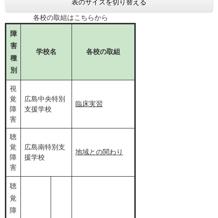
表のサイズを切り替える
各校の取組はこちらから
障
害
学校名
各校の取組
種
別
視
覚
広島中央特別
臨床実習
障
支援学校
害
聴
覚
広島南特別支
地域との関わり
障
援学校
害
聴
覚
障