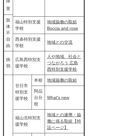
障
害
肢
福山特別支援
地域協働の取組
体
学校
Boccia and rose
不
自
西条特別支援
地域との交流
由
学校
人や地域、社会と
病
広島西特別支
つながろう 広島
弱
援学校
西特別支援学校
本校
地域協働の取組
廿日市
阿品
特別支
台分
What's new​
援学校
校
地域との連携・協
福山北特別支
働に係る取組【特
援学校
設ページ】