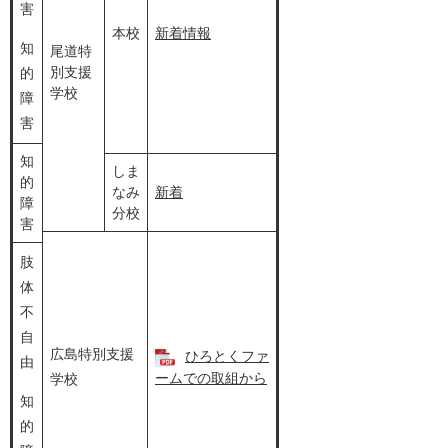
害
本校
新着情報
知
尾道特
別支援
的
学校
障
害
知
しま
的
なみ
新着
障
分校
害
肢
体
不
自
広島特別支援
ひろとくファ
由
ームでの取組から​
学校
知
的