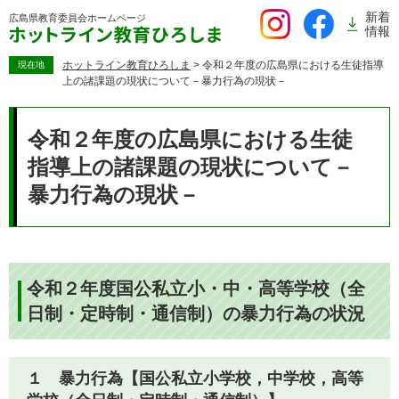
ペ
新着
広島県教育委員会
ホームページ
ー
情報
ジ
の
ホットライン教育ひろしま
>
令和２年度の広島県における生徒指導
現在地
上の諸課題の現状について－暴力行為の現状－
先
頭
本
で
文
令和２年度の広島県における生徒
す。
指導上の諸課題の現状について－
暴力行為の現状－
令和２年度国公私立小・中・高等学校（全
日制・定時制・通信制）の暴力行為の状況
１ 暴力行為【国公私立小学校，中学校，高等