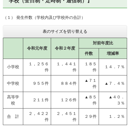
学校（全日制・定時制・通信制）】
（１） 発生件数（学校内及び学校外の合計）
表のサイズを切り替える
対前年度比
令和元年度
令和２年度
件数
増減率
１，２５６
１，４４１
１８５
小学校
１４．７％
件
件
件
▲７１
中学校
９５５件
８８４件
▲７．４％
件
高等学
▲８５
▲４０．
２１１件
１２６件
校
件
３％
２，４２２
２，４５１
合 計
２９件
１．２％
件
件