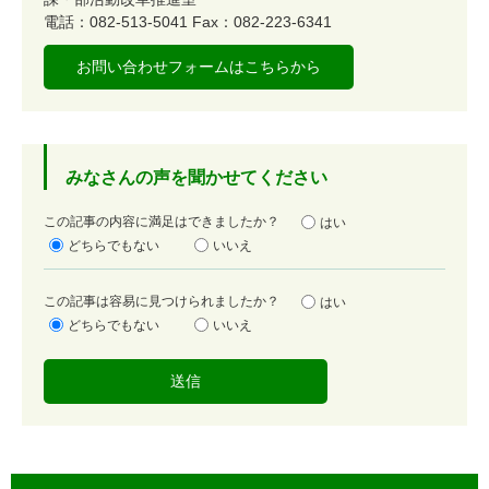
電話：082-513-5041
Fax：082-223-6341
お問い合わせフォームはこちらから
みなさんの声を聞かせてください
満
この記事の内容に満足はできましたか？
はい
足
どちらでもない
いいえ
度
容
この記事は容易に見つけられましたか？
はい
易
どちらでもない
いいえ
度