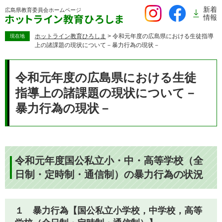
ペ
新着
広島県教育委員会
ホームページ
ー
情報
ジ
の
ホットライン教育ひろしま
>
令和元年度の広島県における生徒指導
現在地
上の諸課題の現状について－暴力行為の現状－
先
頭
本
で
文
令和元年度の広島県における生徒
す。
指導上の諸課題の現状について－
暴力行為の現状－
令和元年度国公私立小・中・高等学校（全
日制・定時制・通信制）の暴力行為の状況
１ 暴力行為【国公私立小学校，中学校，高等