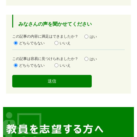
みなさんの声を聞かせてください
満
この記事の内容に満足はできましたか？
はい
足
どちらでもない
いいえ
度
容
この記事は容易に見つけられましたか？
はい
易
どちらでもない
いいえ
度