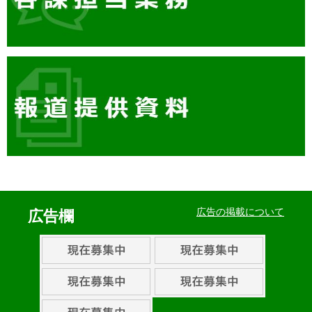
イ
ベ
広告の掲載について
広告欄
ン
ト・
取
組
ピ