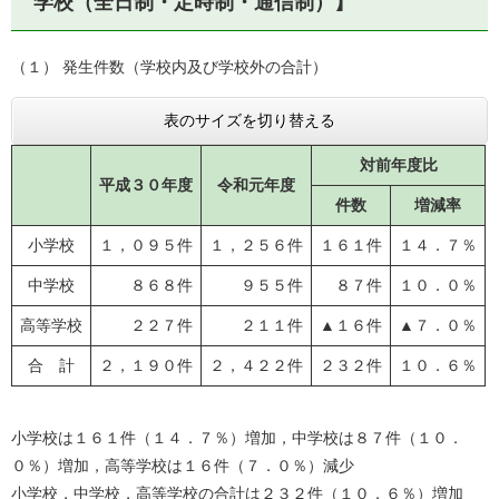
学校（全日制・定時制・通信制）】
（１） 発生件数（学校内及び学校外の合計）
表のサイズを切り替える
対前年度比
平成３０年度
令和元年度
件数
増減率
小学校
１，０９５件
１，２５６件
１６１件
１４．７％
中学校
８６８件
９５５件
８７件
１０．０％
高等学校
２２７件
２１１件
▲１６件
▲７．０％
合 計
２，１９０件
２，４２２件
２３２件
１０．６％
小学校は１６１件（１４．７％）増加，中学校は８７件（１０．
０％）増加，高等学校は１６件（７．０％）減少
小学校，中学校，高等学校の合計は２３２件（１０．６％）増加