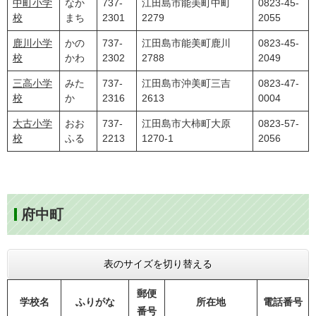
中町小学
なか
737-
江田島市能美町中町
0823-45-
校
まち
2301
2279
2055
鹿川小学
かの
737-
江田島市能美町鹿川
0823-45-
校
かわ
2302
2788
2049
三高小学
みた
737-
江田島市沖美町三吉
0823-47-
校
か
2316
2613
0004
大古小学
おお
737-
江田島市大柿町大原
0823-57-
校
ふる
2213
1270-1
2056
府中町
表のサイズを切り替える
郵便
学校名
ふりがな
所在地
電話番号
番号