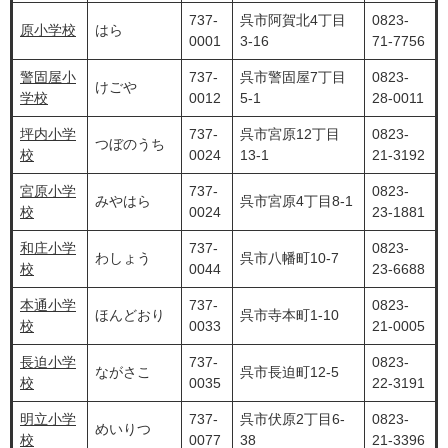
737-
呉市阿賀北4丁目
0823-
原小学校
はら
0001
3-16
71-7756
警固屋小
737-
呉市警固屋7丁目
0823-
けごや
学校
0012
5-1
28-0011
坪内小学
737-
呉市宮原12丁目
0823-
つぼのうち
校
0024
13-1
21-3192
宮原小学
737-
0823-
みやはら
呉市宮原4丁目8-1
校
0024
23-1881
和庄小学
737-
0823-
わしょう
呉市八幡町10-7
校
0044
23-6688
本通小学
737-
0823-
ほんどおり
呉市寺本町1-10
校
0033
21-0005
長迫小学
737-
0823-
ながさこ
呉市長迫町12-5
校
0035
22-3191
明立小学
737-
呉市伏原2丁目6-
0823-
めいりつ
校
0077
38
21-3396