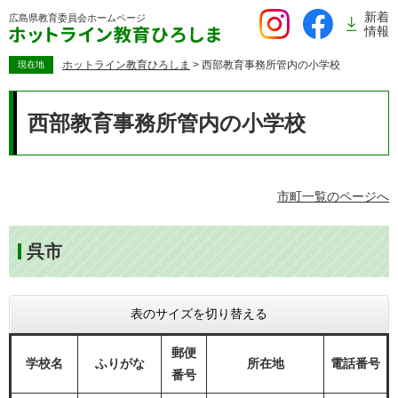
ペ
新着
広島県教育委員会
ホームページ
ー
情報
ジ
の
ホットライン教育ひろしま
>
西部教育事務所管内の小学校
現在地
先
本
頭
文
西部教育事務所管内の小学校
で
す。
市町一覧のページへ
呉市
表のサイズを切り替える
郵便
学校名
ふりがな
所在地
電話番号
番号