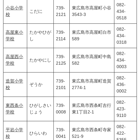
082-
小谷小学
739-
東広島市高屋町小谷
こだに
434-
校
2121
3543-3
0518
082-
高屋東小
たかやひが
739-
東広島市高屋町白市
434-
学校
し
2114
589
0318
082-
高屋西小
739-
東広島市高屋町中島
たかやにし
434-
学校
2125
582
0003
082-
造賀小学
739-
東広島市高屋町造賀
ぞうか
436-
校
2101
2774-1
0002
082-
東西条小
ひがしさい
739-
東広島市西条町吉行
423-
学校
じょう
0008
東1丁目2-1
9110
082-
平岩小学
739-
東広島市西条町寺家
ひらいわ
422-
校
0041
521-9
5355