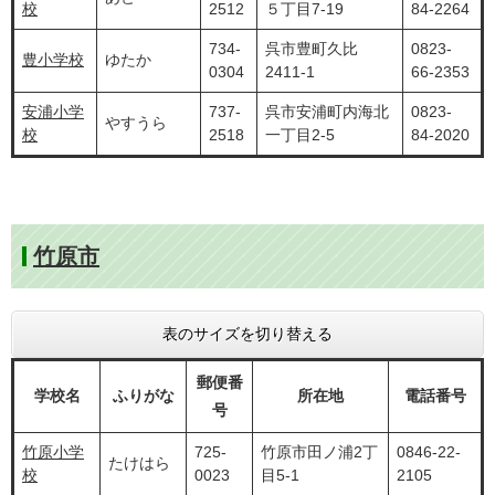
校
2512
５丁目7-19
84-2264
734-
呉市豊町久比
0823-
豊小学校
ゆたか
0304
2411-1
66-2353
安浦小学
737-
呉市安浦町内海北
0823-
やすうら
校
2518
一丁目2-5
84-2020
竹原市
表のサイズを切り替える
郵便番
学校名
ふりがな
所在地
電話番号
号
竹原小学
725-
竹原市田ノ浦2丁
0846-22-
たけはら
校
0023
目5-1
2105