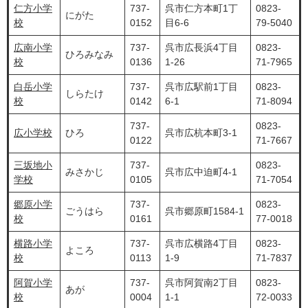
仁方小学
737-
呉市仁方本町1丁
0823-
にがた
校
0152
目6-6
79-5040
広南小学
737-
呉市広長浜4丁目
0823-
ひろみなみ
校
0136
1-26
71-7965
白岳小学
737-
呉市広駅前1丁目
0823-
しらたけ
校
0142
6-1
71-8094
737-
0823-
広小学校
ひろ
呉市広杭本町3-1
0122
71-7667
三坂地小
737-
0823-
みさかじ
呉市広中迫町4-1
学校
0105
71-7054
郷原小学
737-
0823-
ごうはら
呉市郷原町1584-1
校
0161
77-0018
横路小学
737-
呉市広横路4丁目
0823-
よころ
校
0113
1-9
71-7837
阿賀小学
737-
呉市阿賀南2丁目
0823-
あが
校
0004
1-1
72-0033