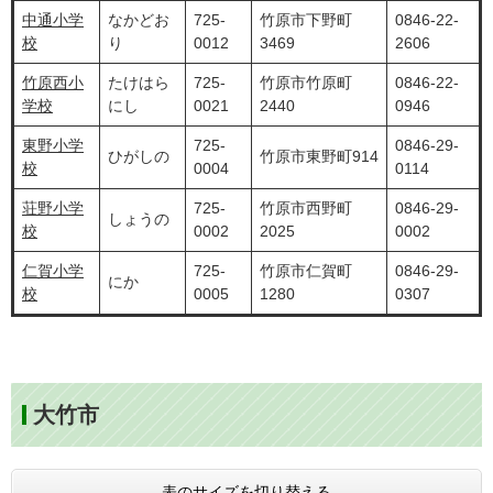
中通小学
なかどお
725-
竹原市下野町
0846-22-
校
り
0012
3469
2606
竹原西小
たけはら
725-
竹原市竹原町
0846-22-
学校
にし
0021
2440
0946
東野小学
725-
0846-29-
ひがしの
竹原市東野町914
校
0004
0114
荘野小学
725-
竹原市西野町
0846-29-
しょうの
校
0002
2025
0002
仁賀小学
725-
竹原市仁賀町
0846-29-
にか
校
0005
1280
0307
大竹市
表のサイズを切り替える