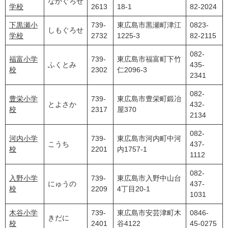
なかぐろせ
学校
2613
18-1
82-2024
下黒瀬小
739-
東広島市黒瀬町津江
0823-
しもぐろせ
学校
2732
1225-3
82-2115
082-
福富小学
739-
東広島市福富町下竹
ふくとみ
435-
校
2302
仁2096-3
2341
082-
豊栄小学
739-
東広島市豊栄町鍛冶
とよさか
432-
校
2317
屋370
2134
082-
河内小学
739-
東広島市河内町中河
こうち
437-
校
2201
内1757-1
1112
082-
入野小学
739-
東広島市入野中山台
にゅうの
437-
校
2209
4丁目20-1
1031
木谷小学
739-
東広島市安芸津町木
0846-
きだに
校
2401
谷4122
45-0275