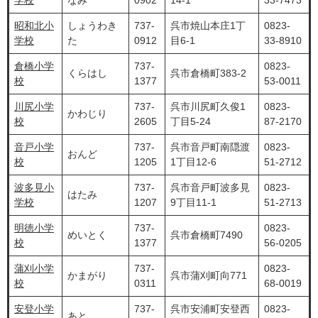
学校
なみ
0902
14-1
33-7473
昭和北小
しょうわき
737-
呉市焼山本庄1丁
0823-
学校
た
0912
目6-1
33-8910
倉橋小学
737-
0823-
くらはし
呉市倉橋町383-2
校
1377
53-0011
川尻小学
737-
呉市川尻町久俊1
0823-
かわじり
校
2605
丁目5-24
87-2170
音戸小学
737-
呉市音戸町南隠渡
0823-
おんど
校
1205
1丁目12-6
51-2712
波多見小
737-
呉市音戸町波多見
0823-
はたみ
学校
1207
9丁目11-1
51-2713
明徳小学
737-
0823-
めいとく
呉市倉橋町7490
校
1377
56-0205
蒲刈小学
737-
0823-
かまがり
呉市蒲刈町向771
校
0311
68-0019
安登小学
737-
呉市安浦町安登西
0823-
あと