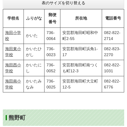
表のサイズを切り替える
郵便
学校名
ふりがな
所在地
電話番号
番号
海田小学
736-
安芸郡海田町昭和中
082-822-
かいた
校
0064
町2-55
2714
海田東小
かいたひ
736-
安芸郡海田町浜角1-
082-823-
学校
がし
0023
17
2270
海田西小
かいたに
736-
安芸郡海田町南つく
082-822-
学校
し
0052
も町12-3
1031
海田南小
かいたみ
736-
安芸郡海田町大立町
082-822-
学校
なみ
0025
12-5
6776
熊野町