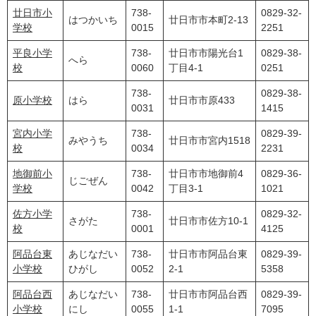
廿日市小
738-
0829-32-
はつかいち
廿日市市本町2-13
学校
0015
2251
平良小学
738-
廿日市市陽光台1
0829-38-
へら
校
0060
丁目4-1
0251
738-
0829-38-
原小学校
はら
廿日市市原433
0031
1415
宮内小学
738-
0829-39-
みやうち
廿日市市宮内1518
校
0034
2231
地御前小
738-
廿日市市地御前4
0829-36-
じごぜん
学校
0042
丁目3-1
1021
佐方小学
738-
0829-32-
さがた
廿日市市佐方10-1
校
0001
4125
阿品台東
あじなだい
738-
廿日市市阿品台東
0829-39-
小学校
ひがし
0052
2-1
5358
阿品台西
あじなだい
738-
廿日市市阿品台西
0829-39-
小学校
にし
0055
1-1
7095