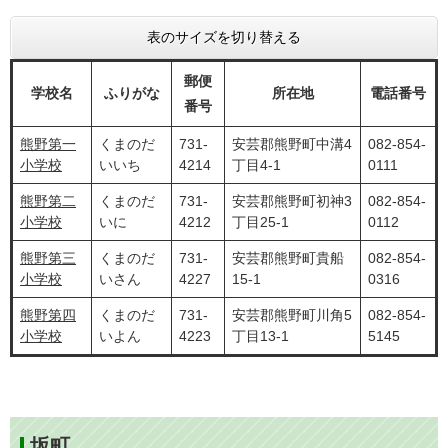
表のサイズを切り替える
郵便
学校名
ふりがな
所在地
電話番号
番号
熊野第一
くまのだ
731-
安芸郡熊野町中溝4
082-854-
小学校
いいち
4214
丁目4-1
0111
熊野第二
くまのだ
731-
安芸郡熊野町初神3
082-854-
小学校
いに
4212
丁目25-1
0112
熊野第三
くまのだ
731-
安芸郡熊野町貴船
082-854-
小学校
いさん
4227
15-1
0316
熊野第四
くまのだ
731-
安芸郡熊野町川角5
082-854-
小学校
いよん
4223
丁目13-1
5145
坂町