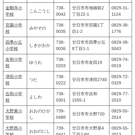
金剛寺小
738-
廿日市市地御前2
0829-31-
こんごうじ
学校
0042
丁目22-1
1124
宮園小学
738-
廿日市市宮園1丁
0829-38-
みやぞの
校
0035
目1-2
1776
四季が丘
738-
廿日市市四季が丘
0829-38-
しきがおか
小学校
0036
8丁目1-1
5043
友和小学
738-
0829-74-
ゆうわ
廿日市市友田19
校
0203
0019
津田小学
738-
0829-72-
つた
廿日市市津田2740
校
0222
0329
吉和小学
738-
廿日市市吉和
0829-77-
よしわ
校
0301
1555-1
2010
大野東小
おおのひが
739-
0829-55-
廿日市市大野720
学校
し
0488
2014
大野西小
739-
廿日市市大野原4
0829-55-
おおのにし
学校
0441
丁目2-60
2013