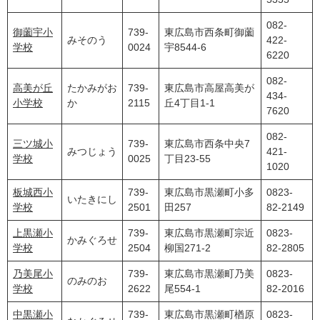
082-
御薗宇小
739-
東広島市西条町御薗
みそのう
422-
学校
0024
宇8544-6
6220
082-
高美が丘
たかみがお
739-
東広島市高屋高美が
434-
小学校
か
2115
丘4丁目1-1
7620
082-
三ツ城小
739-
東広島市西条中央7
みつじょう
421-
学校
0025
丁目23-55
1020
板城西小
739-
東広島市黒瀬町小多
0823-
いたきにし
学校
2501
田257
82-2149
上黒瀬小
739-
東広島市黒瀬町宗近
0823-
かみぐろせ
学校
2504
柳国271-2
82-2805
乃美尾小
739-
東広島市黒瀬町乃美
0823-
のみのお
学校
2622
尾554-1
82-2016
中黒瀬小
739-
東広島市黒瀬町楢原
0823-