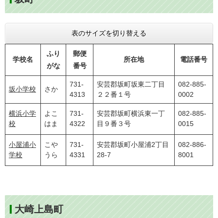
表のサイズを切り替える
ふり
郵便
学校名
所在地
電話番号
がな
番号
731-
安芸郡坂町坂東二丁目
082-885-
坂小学校
さか
4313
２２番１号
0002
横浜小学
よこ
731-
安芸郡坂町横浜東一丁
082-885-
校
はま
4322
目９番３号
0015
小屋浦小
こや
731-
安芸郡坂町小屋浦2丁目
082-886-
学校
うら
4331
28-7
8001
大崎上島町