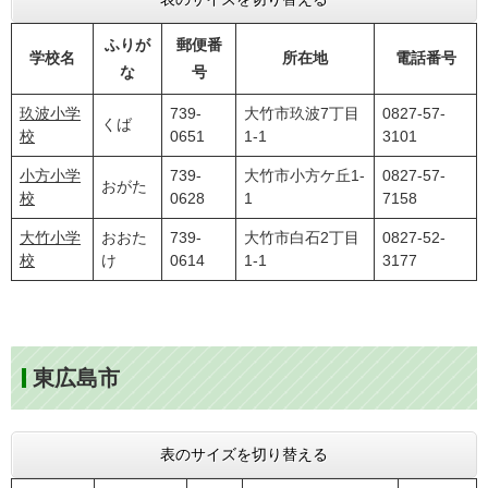
ふりが
郵便番
学校名
所在地
電話番号
な
号
玖波小学
739-
大竹市玖波7丁目
0827-57-
くば
校
0651
1-1
3101
小方小学
739-
大竹市小方ケ丘1-
0827-57-
おがた
校
0628
1
7158
大竹小学
おおた
739-
大竹市白石2丁目
0827-52-
校
け
0614
1-1
3177
東広島市
表のサイズを切り替える