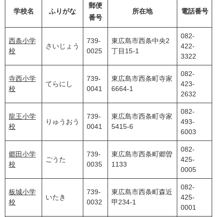
郵便
学校名
ふりがな
所在地
電話番号
番号
082-
西条小学
739-
東広島市西条中央2
さいじょう
422-
校
0025
丁目15-1
3322
082-
寺西小学
739-
東広島市西条町寺家
てらにし
423-
校
0041
6664-1
2632
082-
龍王小学
739-
東広島市西条町寺家
りゅうおう
493-
校
0041
5415-6
6003
082-
郷田小学
739-
東広島市西条町郷曽
ごうた
425-
校
0035
1133
0005
082-
板城小学
739-
東広島市西条町森近
いたき
425-
校
0032
甲234-1
0001