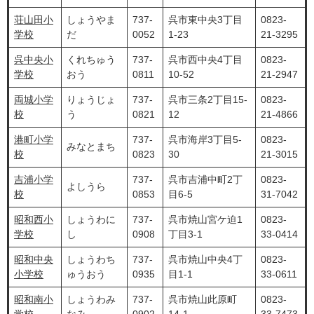
荘山田小
しょうやま
737-
呉市東中央3丁目
0823-
学校
だ
0052
1-23
21-3295
呉中央小
くれちゅう
737-
呉市西中央4丁目
0823-
学校
おう
0811
10-52
21-2947
両城小学
りょうじょ
737-
呉市三条2丁目15-
0823-
校
う
0821
12
21-4866
港町小学
737-
呉市海岸3丁目5-
0823-
みなとまち
校
0823
30
21-3015
吉浦小学
737-
呉市吉浦中町2丁
0823-
よしうら
校
0853
目6-5
31-7042
昭和西小
しょうわに
737-
呉市焼山宮ケ迫1
0823-
学校
し
0908
丁目3-1
33-0414
昭和中央
しょうわち
737-
呉市焼山中央4丁
0823-
小学校
ゅうおう
0935
目1-1
33-0611
昭和南小
しょうわみ
737-
呉市焼山此原町
0823-