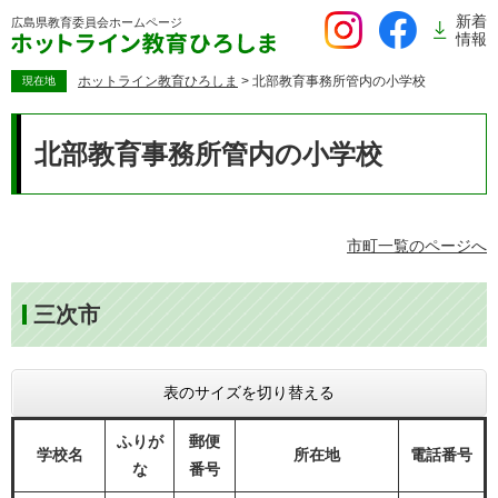
ペ
新着
広島県教育委員会
ホームページ
ー
情報
ジ
の
ホットライン教育ひろしま
>
北部教育事務所管内の小学校
現在地
先
本
頭
文
北部教育事務所管内の小学校
で
す。
市町一覧のページへ
三次市
表のサイズを切り替える
ふりが
郵便
学校名
所在地
電話番号
な
番号