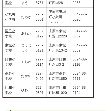
学校
ょう
5731
町西城281-1
2935
庄原市東城
小奴可
729-
08477-5-
おぬか
町小奴可
小学校
5501
0020
320-5
粟田小
729-
庄原市東城
08477-2-
あわた
学校
5127
町粟田2229
0667
東城小
とうじ
729-
庄原市東城
08477-2-
学校
ょう
5121
町川東1342
0339
口和小
727-
庄原市口和
0824-89-
くちわ
学校
0114
町永田3-2
2116
高野小
727-
庄原市高野
0824-86-
たかの
学校
0402
町新市1650
2977
比和小
727-
庄原市比和
0824-85-
ひわ
学校
0301
町比和1020
2124