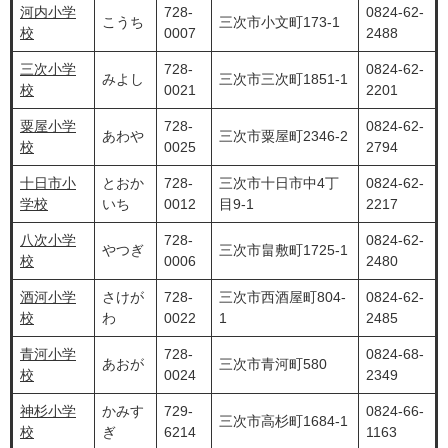
河内小学
728-
0824-62-
こうち
三次市小文町173-1
校
0007
2488
三次小学
728-
0824-62-
みよし
三次市三次町1851-1
校
0021
2201
粟屋小学
728-
0824-62-
あわや
三次市粟屋町2346-2
校
0025
2794
十日市小
とおか
728-
三次市十日市中4丁
0824-62-
学校
いち
0012
目9-1
2217
八次小学
728-
0824-62-
やつぎ
三次市畠敷町1725-1
校
0006
2480
酒河小学
さけが
728-
三次市西酒屋町804-
0824-62-
校
わ
0022
1
2485
青河小学
728-
0824-68-
あおが
三次市青河町580
校
0024
2349
神杉小学
かみす
729-
0824-66-
三次市高杉町1684-1
校
ぎ
6214
1163