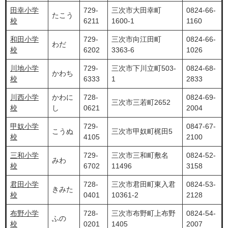
田幸小学
729-
三次市大田幸町
0824-66-
たこう
校
6211
1600-1
1160
和田小学
729-
三次市向江田町
0824-66-
わだ
校
6202
3363-6
1026
川地小学
729-
三次市下川立町503-
0824-68-
かわち
校
6333
1
2833
川西小学
かわに
728-
0824-69-
三次市三若町2652
校
し
0621
2004
甲奴小学
729-
0847-67-
こうぬ
三次市甲奴町梶田5
校
4105
2100
三和小学
729-
三次市三和町敷名
0824-52-
みわ
校
6702
11496
3158
君田小学
728-
三次市君田町東入君
0824-53-
きみた
校
0401
10361-2
2128
布野小学
728-
三次市布野町上布野
0824-54-
ふの
校
0201
1405
2007