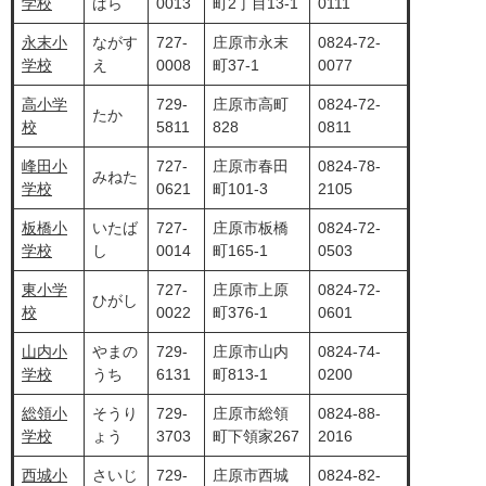
学校
ばら
0013
町2丁目13-1
0111
永末小
ながす
727-
庄原市永末
0824-72-
学校
え
0008
町37-1
0077
高小学
729-
庄原市高町
0824-72-
たか
校
5811
828
0811
峰田小
727-
庄原市春田
0824-78-
みねた
学校
0621
町101-3
2105
板橋小
いたば
727-
庄原市板橋
0824-72-
学校
し
0014
町165-1
0503
東小学
727-
庄原市上原
0824-72-
ひがし
校
0022
町376-1
0601
山内小
やまの
729-
庄原市山内
0824-74-
学校
うち
6131
町813-1
0200
総領小
そうり
729-
庄原市総領
0824-88-
学校
ょう
3703
町下領家267
2016
西城小
さいじ
729-
庄原市西城
0824-82-