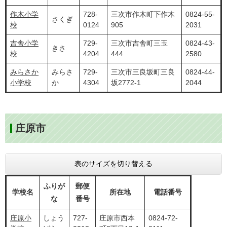
作木小学
728-
三次市作木町下作木
0824-55-
さくぎ
校
0124
905
2031
吉舎小学
729-
三次市吉舎町三玉
0824-43-
きさ
校
4204
444
2580
みらさか
みらさ
729-
三次市三良坂町三良
0824-44-
小学校
か
4304
坂2772-1
2044
庄原市
表のサイズを切り替える
ふりが
郵便
学校名
所在地
電話番号
な
番号
庄原小
しょう
727-
庄原市西本
0824-72-