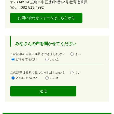
〒730-8514
広島市中区基町9番42号
教育改革課
電話：082-513-4992
お問い合わせフォームはこちらから
みなさんの声を聞かせてください
満
この記事の内容に満足はできましたか？
はい
足
どちらでもない
いいえ
度
容
この記事は容易に見つけられましたか？
はい
易
どちらでもない
いいえ
度