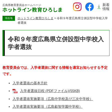
ペ
新着
広島県教育委員会
ホームページ
ー
情報
ジ
の
ホットライン教育ひろしま
>
令和９年度広島県立併設型中学校入学
現在地
者選抜
先
頭
本
で
文
令和９年度広島県立併設型中学校入
す。
学者選抜
教育委員会では、入学者選抜に関する情報を適宜お知らせする予定
です。
入学者選抜の基本方針
入学者選抜日程 (PDFファイル)(55KB)
入学者選抜実施要項（広島中学校及び三次中学校）
入学者選抜実施要項（広島叡智学園中学校）