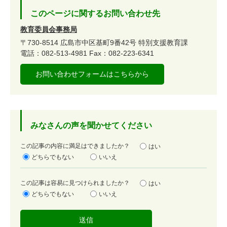
このページに関するお問い合わせ先
教育委員会事務局
〒730-8514
広島市中区基町9番42号
特別支援教育課
電話：082-513-4981
Fax：082-223-6341
お問い合わせフォームはこちらから
みなさんの声を聞かせてください
満
この記事の内容に満足はできましたか？
はい
足
どちらでもない
いいえ
度
容
この記事は容易に見つけられましたか？
はい
易
どちらでもない
いいえ
度