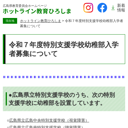
ペ
新着
広島県教育委員会
ホームページ
ー
情報
ジ
の
ホットライン教育ひろしま
>
令和７年度特別支援学校幼稚部入学者
現在地
募集について
先
頭
本
で
文
令和７年度特別支援学校幼稚部入学
す。
者募集について
●広島県立特別支援学校のうち、次の特別
支援学校に幼稚部を設置しています。
○
広島県立広島中央特別支援学校（視覚障害）
○
広島県立広島南特別支援学校（聴覚障害）