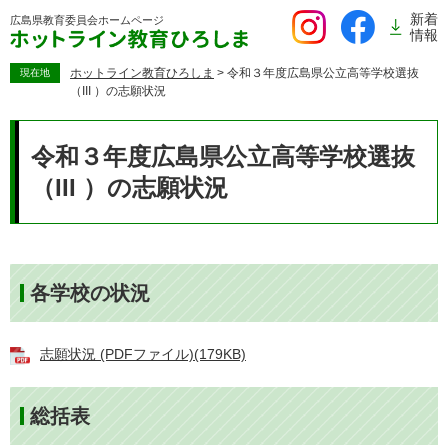
ペ
新着
広島県教育委員会
ホームページ
ー
情報
ジ
の
ホットライン教育ひろしま
>
令和３年度広島県公立高等学校選抜
現在地
（III ）の志願状況
先
頭
本
で
文
令和３年度広島県公立高等学校選抜
す。
（III ）の志願状況
各学校の状況
志願状況 (PDFファイル)(179KB)
総括表