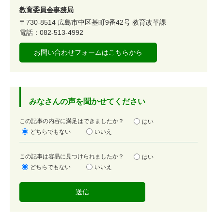
教育委員会事務局
〒730-8514
広島市中区基町9番42号
教育改革課
電話：082-513-4992
お問い合わせフォームはこちらから
みなさんの声を聞かせてください
満
この記事の内容に満足はできましたか？
はい
足
どちらでもない
いいえ
度
容
この記事は容易に見つけられましたか？
はい
易
どちらでもない
いいえ
度