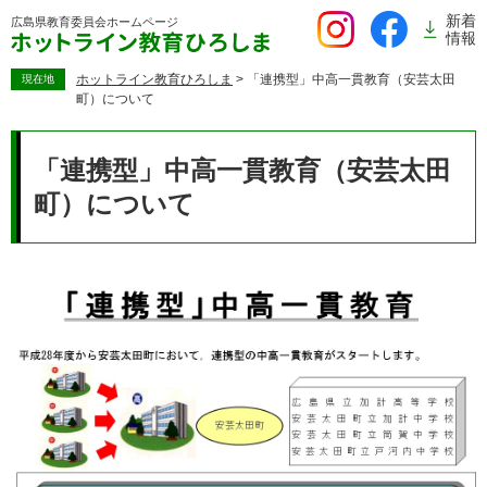
ペ
新着
広島県教育委員会
ホームページ
ー
情報
ジ
の
ホットライン教育ひろしま
>
「連携型」中高一貫教育（安芸太田
現在地
町）について
先
頭
本
で
文
「連携型」中高一貫教育（安芸太田
す。
町）について