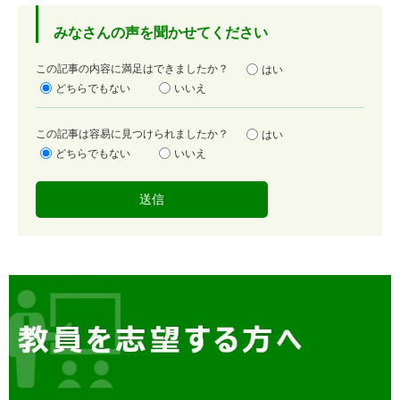
みなさんの声を聞かせてください
満
この記事の内容に満足はできましたか？
はい
足
どちらでもない
いいえ
度
容
この記事は容易に見つけられましたか？
はい
易
どちらでもない
いいえ
度