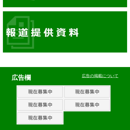
イ
ベ
広告の掲載について
広告欄
ン
ト・
取
組
ピ
ッ