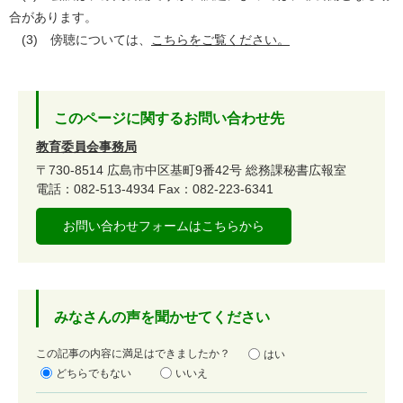
合があります。
(3) 傍聴については、
こちらをご覧ください。
このページに関するお問い合わせ先
教育委員会事務局
〒730-8514
広島市中区基町9番42号
総務課秘書広報室
電話：082-513-4934
Fax：082-223-6341
お問い合わせフォームはこちらから
みなさんの声を聞かせてください
満
この記事の内容に満足はできましたか？
はい
足
どちらでもない
いいえ
度