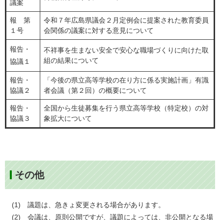
議案
報 第
令和７年広島県議会２月定例会に提案された教育委員
１号
会関係の議案に対する意見について
報告・
不祥事を生まない安全で安心な職場づくりに向けた取
組の結果について
協議１
報告・
「今後の県立高等学校の在り方に係る実施計画」有識
協議２
者会議（第２回）の概要について
報告・
全国から生徒募集を行う県立高等学校（特定校）の対
協議３
象拡大について
その他
(1) 議題は、急きょ変更される場合があります。
(2) 会議は、原則公開ですが、議題によっては、非公開となる場