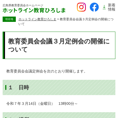
ペ
新着
広島県教育委員会
ホームページ
ー
情報
ジ
の
ホットライン教育ひろしま
>
教育委員会会議３月定例会の開催につ
現在地
いて
先
頭
本
で
文
教育委員会会議３月定例会の開催に
す。
ついて
教育委員会会議定例会を次のとおり開催します。
１ 日時
令和７年３月14日（金曜日） 13時00分～