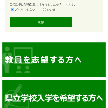
容
この記事は容易に見つけられましたか？
はい
易
どちらでもない
いいえ
度