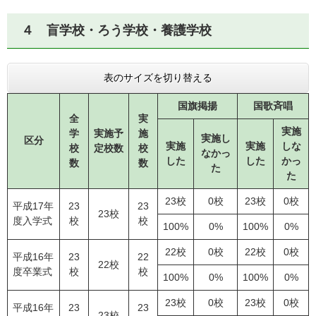
４ 盲学校・ろう学校・養護学校
表のサイズを切り替える
国旗掲揚
国歌斉唱
全
実
実施
学
実施予
施
実施し
区分
実施
実施
しな
校
定校数
校
なかっ
した
した
かっ
数
数
た
た
23校
0校
23校
0校
平成17年
23
23
23校
度入学式
校
校
100%
0%
100%
0%
22校
0校
22校
0校
平成16年
23
22
22校
度卒業式
校
校
100%
0%
100%
0%
23校
0校
23校
0校
平成16年
23
23
23校