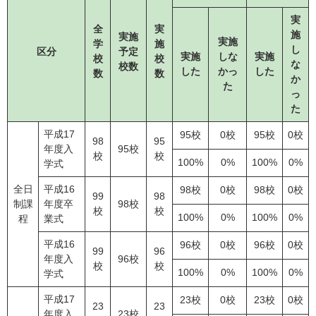
実
全
実
施
実施
実施
学
施
し
区分
予定
実施
しな
実施
校
校
な
校数
した
かっ
した
数
数
か
た
っ
た
平成17
95校
0校
95校
0校
98
95
年度入
95校
校
校
100%
0%
100%
0%
学式
全日
平成16
98校
0校
98校
0校
99
98
制課
年度卒
98校
校
校
100%
0%
100%
0%
程
業式
平成16
96校
0校
96校
0校
99
96
年度入
96校
校
校
100%
0%
100%
0%
学式
平成17
23校
0校
23校
0校
23
23
年度入
23校