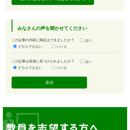
みなさんの声を聞かせてください
満
この記事の内容に満足はできましたか？
はい
足
どちらでもない
いいえ
度
容
この記事は容易に見つけられましたか？
はい
易
どちらでもない
いいえ
度