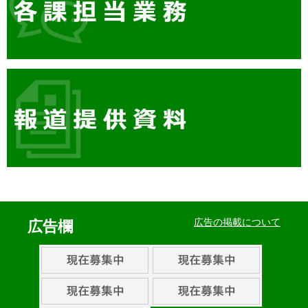
イ
ベ
広告の掲載について
広告欄
ン
ト・
取
組