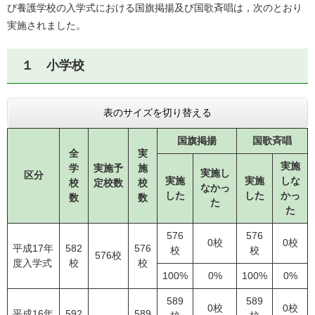
び養護学校の入学式における国旗掲揚及び国歌斉唱は，次のとおり
実施されました。
１ 小学校
表のサイズを切り替える
国旗掲揚
国歌斉唱
全
実
実施
学
実施予
施
実施し
区分
実施
実施
しな
校
定校数
校
なかっ
した
した
かっ
数
数
た
た
576
576
0校
0校
平成17年
582
576
校
校
576校
度入学式
校
校
100%
0%
100%
0%
589
589
0校
0校
平成16年
592
589