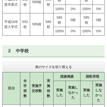
校
校
589校
度卒業式
校
校
100%
0%
100%
0%
585
585
0校
0校
平成16年
592
585
校
校
585校
度入学式
校
校
100%
0%
100%
0%
２ 中学校
表のサイズを切り替える
国旗掲揚
国歌斉唱
全
実
実施
学
実施予
施
実施し
区分
実施
実施
しな
校
定校数
校
なかっ
した
した
かっ
数
数
た
た