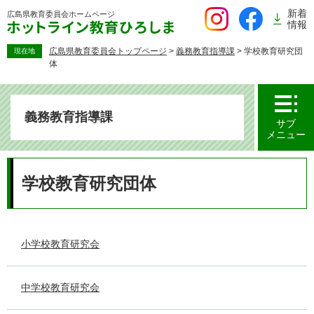
ペ
新着
広島県教育委員会
ホームページ
ー
情報
ジ
の
広島県教育委員会トップページ
>
義務教育指導課
>
学校教育研究団
現在地
体
先
頭
で
す。
義務教育指導課
サブ
メニュー
本
文
学校教育研究団体
小学校教育研究会
中学校教育研究会