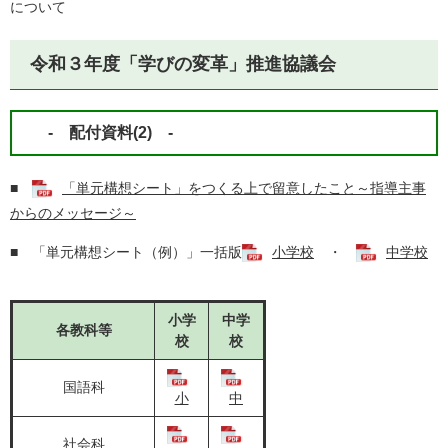
について
令和３年度「学びの変革」推進協議会
- 配付資料(2) -
■
「単元構想シート」をつくる上で留意したこと～指導主事
からのメッセージ～
■ 「単元構想シート（例）」一括版
小学校
・
中学校
小学
中学
各教科等
校
校
国語科
小
中
社会科