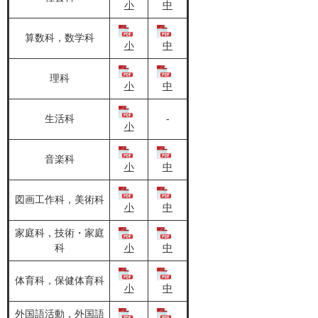
小
中
算数科，数学科
小
中
理科
小
中
生活科
-
小
音楽科
小
中
図画工作科，美術科
小
中
家庭科，技術・家庭
科
小
中
体育科，保健体育科
小
中
外国語活動，外国語