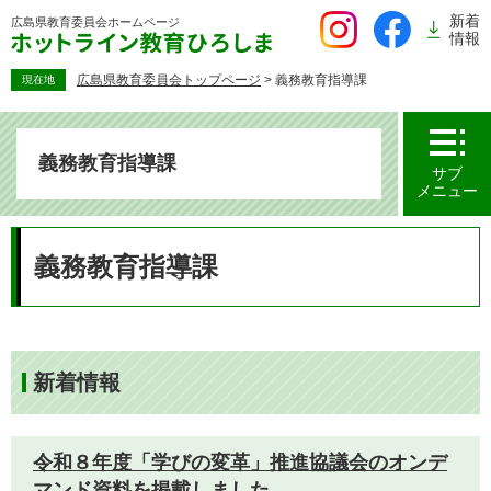
ペ
新着
広島県教育委員会
ホームページ
ー
情報
ジ
の
広島県教育委員会トップページ
>
義務教育指導課
現在地
先
頭
で
義務教育指導課
す。
サブ
メニュー
本
文
義務教育指導課
新着情報
令和８年度「学びの変革」推進協議会のオンデ
マンド資料を掲載しました。