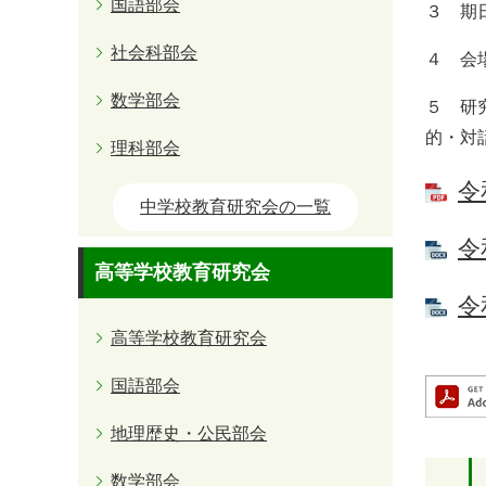
国語部会
３ 期
社会科部会
４ 会
数学部会
５ 研
的・対
理科部会
令
中学校教育研究会の一覧
令
高等学校教育研究会
令
高等学校教育研究会
国語部会
地理歴史・公民部会
数学部会