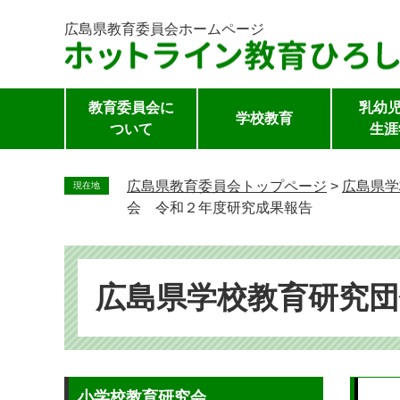
広島県教育委員会
ホームページ
教育委員会に
乳幼児
学校教育
ついて
生涯
ペ
ー
広島県教育委員会トップページ
>
広島県学
現在地
ジ
会 令和２年度研究成果報告
の
先
頭
で
広島県学校教育研究団
す。
本
小学校教育研究会