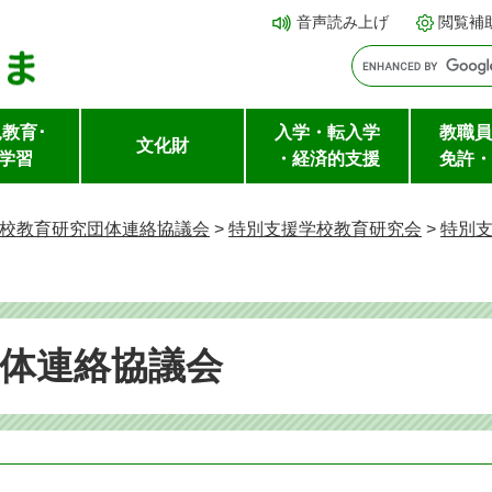
メ
本文へ
音声読み上げ
閲覧補
ニ
ュ
ー
教育･
入学・転入学
教職員
を
文化財
学習
・経済的支援
免許・
飛
ば
校教育研究団体連絡協議会
>
特別支援学校教育研究会
>
特別
し
て
体連絡協議会