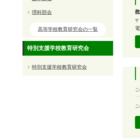
教
理科部会
〒
電
高等学校教育研究会の一覧
特別支援学校教育研究会
特別支援学校教育研究会
満
こ
足
度
容
こ
易
度