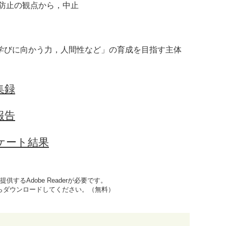
大防止の観点から，中止
学びに向かう力，人間性など」の育成を目指す主体
集録
報告
ケート結果
するAdobe Readerが必要です。
先からダウンロードしてください。（無料）