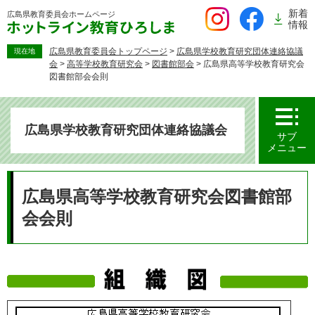
ペ
新着
広島県教育委員会
ホームページ
ー
情報
ジ
の
広島県教育委員会トップページ
>
広島県学校教育研究団体連絡協議
現在地
会
>
高等学校教育研究会
>
図書館部会
>
広島県高等学校教育研究会
先
図書館部会会則
頭
で
す。
広島県学校教育研究団体連絡協議会
サブ
メニュー
本
文
広島県高等学校教育研究会図書館部
会会則