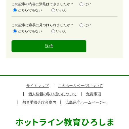
満
この記事の内容に満足はできましたか？
はい
足
どちらでもない
いいえ
度
容
この記事は容易に見つけられましたか？
はい
易
どちらでもない
いいえ
度
サイトマップ
このホームページについて
個人情報の取り扱いについて
免責事項
教育委員会庁舎案内
広島県庁ホームページへ