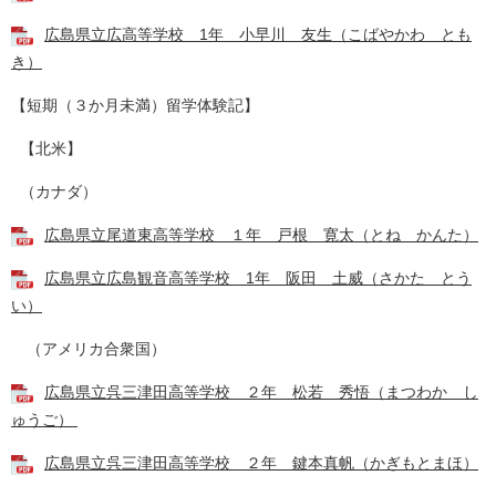
広島県立広高等学校 1年 小早川 友生（こばやかわ とも
き）
【短期（３か月未満）留学体験記】
【北米】
（カナダ）
広島県立尾道東高等学校 １年 戸根 寛太（とね かんた）
広島県立広島観音高等学校 1年 阪田 土威（さかた とう
い）
（アメリカ合衆国）
広島県立呉三津田高等学校 ２年 松若 秀悟（まつわか し
ゅうご）
広島県立呉三津田高等学校 ２年 鍵本真帆（かぎもとまほ）