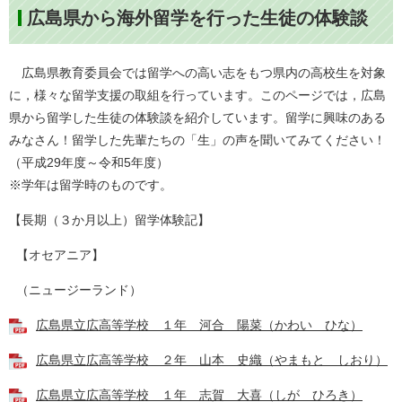
広島県から海外留学を行った生徒の体験談
広島県教育委員会では留学への高い志をもつ県内の高校生を対象
に，様々な留学支援の取組を行っています。このページでは，広島
県から留学した生徒の体験談を紹介しています。留学に興味のある
みなさん！留学した先輩たちの「生」の声を聞いてみてください！
（平成29年度～令和5年度）
※学年は留学時のものです。
【長期（３か月以上）留学体験記】
【オセアニア】
（ニュージーランド）
広島県立広高等学校 １年 河合 陽菜（かわい ひな）
広島県立広高等学校 ２年 山本 史織（やまもと しおり）
広島県立広高等学校 １年 志賀 大喜（しが ひろき）