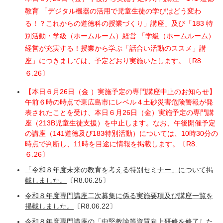
教育 「デジタル機器の活用で児童生徒の学びはどう変わ
る！？これからの道徳科の授業づくり」講座」及び「183 特
別活動・学級（ホームルーム）経営 「学級（ホームルーム）
経営が充実する！授業から学ぶ「話合い活動のススメ」講
座」につきましては、予定どおり実施いたします。〔R8.
６.26〕
【本日６月26日（金 ）実施予定の専門講座中止のお知らせ】
午前６時の時点で東広島市にレベル４土砂災害危険警報が発
表されたことを受け、本日６月26日（金）実施予定の専門講
座（213B児童生徒支援）を中止します。なお、午後開催予定
の講座（141道徳及び183特別活動）については、10時30分の
時点で判断し、11時を目途に情報を掲載します。
〔R8.
６.26〕
「令和８年度未来の教育を考える特別セミナー」について掲
載しました。
〔R8.06.25〕
令和８年度専門講座二次募集に係る実施要項及び講座一覧を
掲載しました。
〔R8.06.22〕​
令和８年度専門講座の「中堅教諭等資質向上研修を修了した