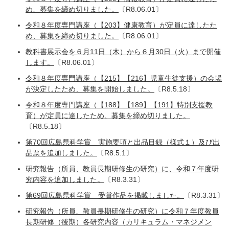
め、募集を締め切りました。
〔R8.06.01〕
令和８年度専門講座（【203】健康教育）が定員に達したた
め、募集を締め切りました。
〔R8.06.01〕
教科書展示会を６月11日（木）から６月30日（火）まで開催
します。
〔R8.06.01〕
令和８年度専門講座（【215】【216】児童生徒支援）の会場
が決定したため、募集を開始しました。
〔R8.5.18〕
令和８年度専門講座（【188】【189】【191】特別支援教
育）が定員に達したため、募集を締め切りました。
〔R8.5.18〕
第70回広島県科学賞 実施要項と出品目録（様式１）及び出
品票を追加しました。
〔R8.5.1〕
研究報告（所員、教員長期研修生の研究）に、令和７年度研
究内容を追加しました。
〔R8.3.31〕
第69回広島県科学賞 受賞作品を掲載しました。
〔R8.3.31〕
研究報告（所員、教員長期研修生の研究）に令和７年度教員
長期研修（後期）各研究内容（カリキュラム・マネジメン