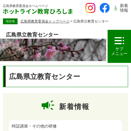
ペ
新着
広島県教育委員会
ホームページ
ー
情報
ジ
の
広島県教育委員会トップページ
>
広島県立教育センター
現在地
先
頭
広島県立教育センター
で
す。
サブ
メニュー
本
文
広島県立教育センター
新着情報
特設講座・その他の研修