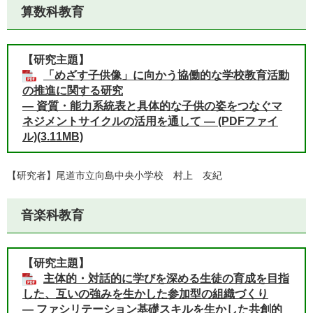
算数科教育
【研究主題】
「めざす子供像」に向かう協働的な学校教育活動
の推進に関する研究
― 資質・能力系統表と具体的な子供の姿をつなぐマ
ネジメントサイクルの活用を通して ― (PDFファイ
ル)(3.11MB)
【研究者】尾道市立向島中央小学校 村上 友紀
音楽科教育
【研究主題】
主体的・対話的に学びを深める生徒の育成を目指
した、互いの強みを生かした参加型の組織づくり
― ファシリテーション基礎スキルを生かした共創的