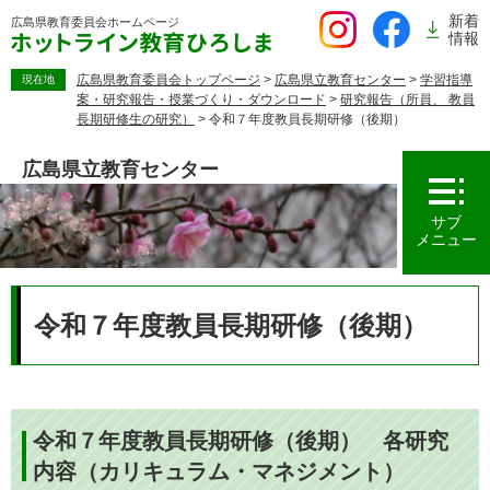
ペ
新着
広島県教育委員会
ホームページ
ー
情報
ジ
の
広島県教育委員会トップページ
>
広島県立教育センター
>
学習指導
現在地
案・研究報告・授業づくり・ダウンロード
>
研究報告（所員、 教員
先
長期研修生の研究）
>
令和７年度教員長期研修（後期）
頭
で
広島県立教育センター
す。
サブ
メニュー
本
文
令和７年度教員長期研修（後期）
令和７年度教員長期研修（後期） 各研究
内容（カリキュラム・マネジメント）