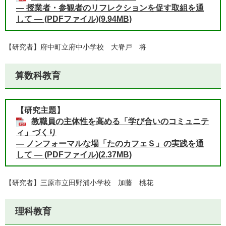
― 授業者・参観者のリフレクションを促す取組を通
して ― (PDFファイル)(9.94MB)
【研究者】府中町立府中小学校 大脊戸 将
算数科教育
【研究主題】
教職員の主体性を高める「学び合いのコミュニテ
ィ」づくり
​― ノンフォーマルな場「たのカフェＳ」の実践を通
して ― (PDFファイル)(2.37MB)
【研究者】三原市立田野浦小学校 加藤 桃花​​
理科教育