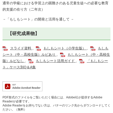
通常の学級における学習上の困難さのある児童生徒への必要な教育
的支援の在り方（二年次）
－「もしもシート」の開発と活用を通して －
【研究成果物】
スライド資料
、
もしもシート（小学生版）
、
もしも
シート（中・高校生版）ルビあり
、
もしもシート（中・高校生
版）ルビなし
、
もしもシート活用ガイド
、
「もしもシー
ト」ケース別Q＆A集
PDF形式のファイルをご覧いただく場合には、Adobe社が提供するAdobe
Readerが必要です。
Adobe Readerをお持ちでない方は、バナーのリンク先からダウンロードしてく
ださい。（無料）