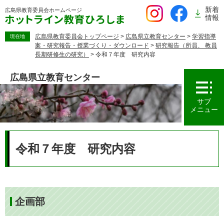
ペ
新着
広島県教育委員会
ホームページ
ー
情報
ジ
の
広島県教育委員会トップページ
>
広島県立教育センター
>
学習指導
現在地
案・研究報告・授業づくり・ダウンロード
>
研究報告（所員、 教員
先
長期研修生の研究）
>
令和７年度 研究内容
頭
で
広島県立教育センター
す。
サブ
メニュー
本
文
令和７年度 研究内容
企画部