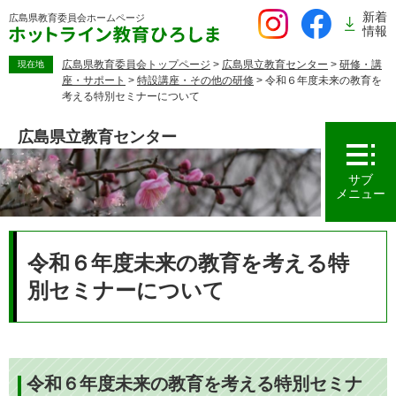
ペ
新着
広島県教育委員会
ホームページ
ー
情報
ジ
の
広島県教育委員会トップページ
>
広島県立教育センター
>
研修・講
現在地
座・サポート
>
特設講座・その他の研修
>
令和６年度未来の教育を
先
考える特別セミナーについて
頭
で
広島県立教育センター
す。
サブ
メニュー
本
文
令和６年度未来の教育を考える特
別セミナーについて
令和６年度未来の教育を考える特別セミナ