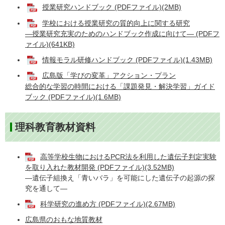
授業研究ハンドブック (PDFファイル)(2MB)
学校における授業研究の質的向上に関する研究
―授業研究充実のためのハンドブック作成に向けて― (PDFフ
ァイル)(641KB)
情報モラル研修ハンドブック (PDFファイル)(1.43MB)
広島版「学びの変革」アクション・プラン
総合的な学習の時間における「課題発見・解決学習」ガイド
ブック (PDFファイル)(1.6MB)
理科教育教材資料
高等学校生物におけるPCR法を利用した遺伝子判定実験
を取り入れた教材開発 (PDFファイル)(3.52MB)
―遺伝子組換え「青いバラ」を可能にした遺伝子の起源の探
究を通して―
科学研究の進め方 (PDFファイル)(2.67MB)
広島県のおもな地質教材