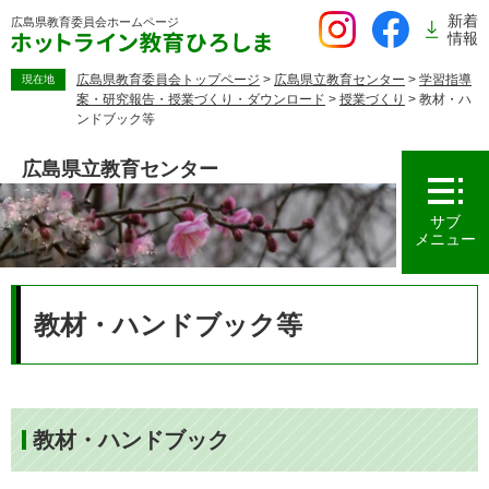
ペ
新着
広島県教育委員会
ホームページ
ー
情報
ジ
の
広島県教育委員会トップページ
>
広島県立教育センター
>
学習指導
現在地
案・研究報告・授業づくり・ダウンロード
>
授業づくり
>
教材・ハ
先
ンドブック等
頭
で
広島県立教育センター
す。
サブ
メニュー
本
文
教材・ハンドブック等
教材・ハンドブック