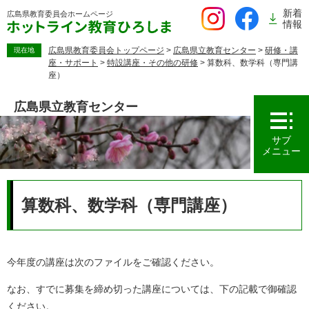
ペ
新着
広島県教育委員会
ホームページ
ー
情報
ジ
の
広島県教育委員会トップページ
>
広島県立教育センター
>
研修・講
現在地
座・サポート
>
特設講座・その他の研修
>
算数科、数学科（専門講
先
座）
頭
で
広島県立教育センター
す。
サブ
メニュー
本
文
算数科、数学科（専門講座）
今年度の講座は次のファイルをご確認ください。
なお、すでに募集を締め切った講座については、下の記載で御確認
ください。