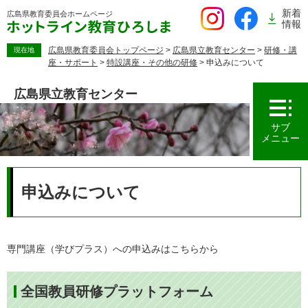
ペ
新着
広島県教育委員会
ホームページ
ー
情報
ジ
の
広島県教育委員会トップページ
>
広島県立教育センター
>
研修・講
現在地
座・サポート
>
特設講座・その他の研修
>
申込みについて
先
頭
広島県立教育センター
で
す。
サブ
メニュー
本
文
申込みについて
専門講座（学びプラス）への申込みはこちらから
全国教員研修プラットフォーム