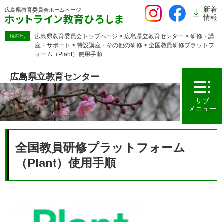
ペ
新着
広島県教育委員会
ホームページ
ー
情報
ジ
の
広島県教育委員会トップページ
>
広島県立教育センター
>
研修・講
現在地
座・サポート
>
特設講座・その他の研修
>
全国教員研修プラットフ
先
ォーム（Plant）使用手順
頭
で
広島県立教育センター
す。
サブ
メニュー
本
文
全国教員研修プラットフォーム
（Plant）使用手順