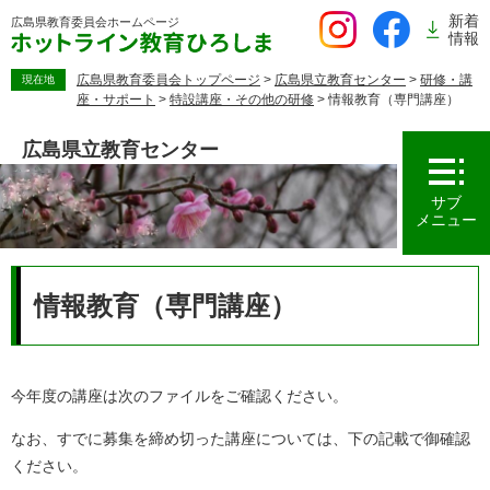
ペ
新着
広島県教育委員会
ホームページ
ー
情報
ジ
の
広島県教育委員会トップページ
>
広島県立教育センター
>
研修・講
現在地
座・サポート
>
特設講座・その他の研修
>
情報教育（専門講座）
先
頭
広島県立教育センター
で
す。
サブ
メニュー
本
文
情報教育（専門講座）
今年度の講座は次のファイルをご確認ください。
なお、すでに募集を締め切った講座については、下の記載で御確認
ください。