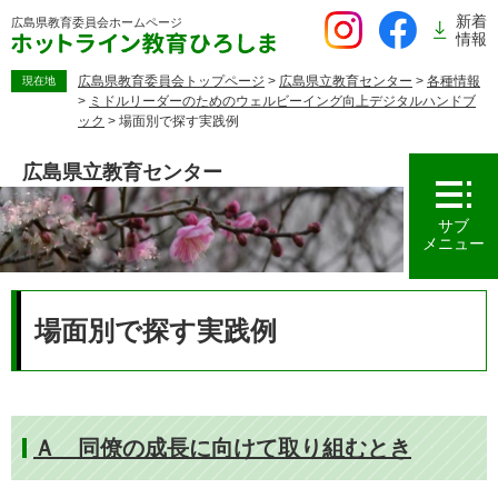
ペ
新着
広島県教育委員会
ホームページ
ー
情報
ジ
の
広島県教育委員会トップページ
>
広島県立教育センター
>
各種情報
現在地
>
ミドルリーダーのためのウェルビーイング向上デジタルハンドブ
先
ック
>
場面別で探す実践例
頭
で
広島県立教育センター
す。
サブ
メニュー
本
文
場面別で探す実践例
Ａ 同僚の成長に向けて取り組むとき