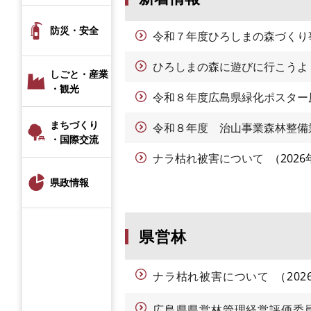
防災・安全
令和７年度ひろしまの森づくり
ひろしまの森に遊びに行こうよ
しごと・産業
・観光
令和８年度広島県緑化ポスター
まちづくり
令和８年度 治山事業森林整備
・国際交流
ナラ枯れ被害について
202
県政情報
県営林
ナラ枯れ被害について
20
広島県県営林管理経営評価委