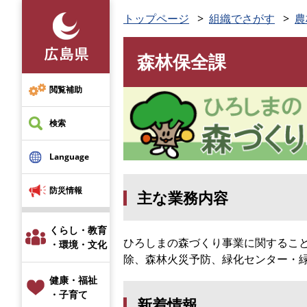
ペ
トップページ
組織でさがす
農
ー
ジ
森林保全課
の
本
先
文
頭
閲覧補助
で
す
検索
。
Language
防災情報
主な業務内容
くらし・教育
ひろしまの森づくり事業に関するこ
・環境・文化
除、森林火災予防、緑化センター・
健康・福祉
・子育て
新着情報