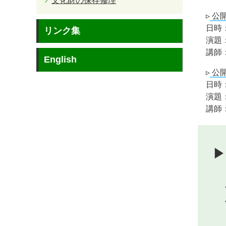
文化財の保存修理
▹
公
日時：
リンク集
演題
講師
English
▹
公
日時：
演題
講師
▶