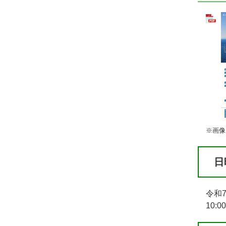
※画像
日
令和
10: