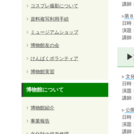
講師
コスプレ撮影について
▹
第８
資料複写利用手続
日時：
演題
ミュージアムショップ
講師
博物館友の会
▶
けんぱくボランティア
博物館実習
▹
文
日時：
博物館について
演題
講師
博物館紹介
▹
公
日時：
事業報告
演題
講師