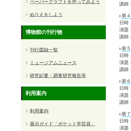
ペーパークラフトを作ってみよう
講師
ぬりえをしよう
▹
第４
日時：
演題
博物館の刊行物
講師
▹
第５
刊行図録一覧
日時：
演題
ミュージアムニュース
講師
研究紀要・調査研究報告等
▹
第６
日時：
利用案内
演題
講師
利用案内
▹
第７
日時：
展示ガイド「ポケット学芸員」
演題