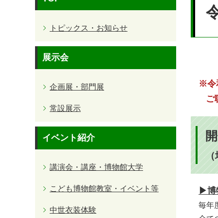
文
トピックス・お知らせ
展示会
※令
企画展・部門展
ご聴
常設展示
開
イベント紹介
（
講演会・講座・博物館大学
こども博物館教室・イベント等
▶博
毎年
中世衣装体験