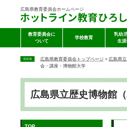
広島県教育委員会
ホームページ
教育委員会に
乳幼児
学校教育
ついて
生涯
ペ
ー
広島県教育委員会トップページ
>
広島県立
現在地
ジ
会・講座・博物館大学
の
先
頭
で
広島県立歴史博物館
す。
本
TOP