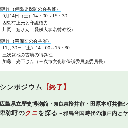
開講座（備陽史探訪の会共催）
9月14日（土）14：00～15：30
：因島村上氏と守護権力
：川岡 勉さん（愛媛大学名誉教授）
開講座（芸備友の会共催）
11月30日（土）14：00～15：30
：三次盆地の古墳の特異性
：加藤 光臣さん（三次市文化財保護委員会委員長）
シンポジウム
【終了】
広島県立歴史博物館・
桜井市・田原本町共催シ
奈良県
卑弥呼の
クニ
を探る
～邪馬台国時代の瀬戸内とヤ