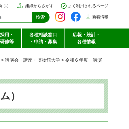
助
組織からさがす
よく利用されるページ
新着
情報
採用・
各種相談窓口
広報・統計・
研修等
・申請・募集
各種情報
>
講演会・講座・博物館大学
>
令和６年度 講演
アム）