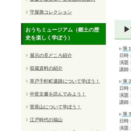
守屋壽コレクション
▶
おうちミュージアム（郷土の歴
史を楽しく学ぼう）
▹
第
展示の見どころ紹介
日時：
演題
収蔵資料の紹介
講師
草戸千軒町遺跡について学ぼう！
▹
第
日時：
中世文書を読んでみよう！
演題
講師
菅茶山について学ぼう！
▹
第
江戸時代の福山
日時：
演題