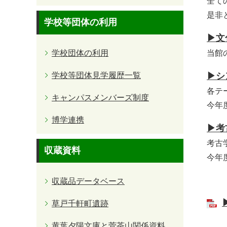
全て
是非
学校等団体の利用
▶文
学校団体の利用
当館
学校等団体見学履歴一覧
▶シ
各テ
キャンパスメンバーズ制度
今年
博学連携
▶考
考古
収蔵資料
今年
収蔵品データベース
草戸千軒町遺跡
黄葉夕陽文庫と菅茶山関係資料