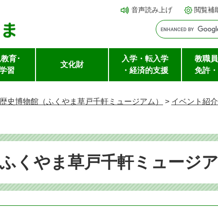
メ
本文へ
音声読み上げ
閲覧補
ニ
ュ
ー
教育･
入学・転入学
教職員
を
文化財
学習
・経済的支援
免許・
飛
ば
歴史博物館（ふくやま草戸千軒ミュージアム）
>
イベント紹介
し
て
（ふくやま草戸千軒ミュージ