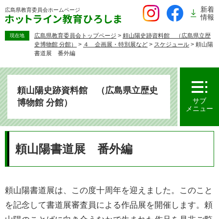
ペ
新着
広島県教育委員会
ホームページ
ー
情報
ジ
の
広島県教育委員会トップページ
>
頼山陽史跡資料館 （広島県立歴
現在地
史博物館 分館）
>
４ 企画展・特別展など
>
スケジュール
>
頼山陽
先
書道展 番外編
頭
で
す。
頼山陽史跡資料館 （広島県立歴史
サブ
博物館 分館）
メニュー
本
文
頼山陽書道展 番外編
頼山陽書道展は、この度十周年を迎えました。このこと
を記念して書道展審査員による作品展を開催します。頼