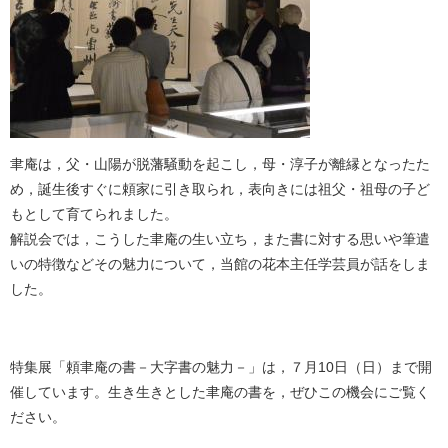
聿庵は，父・山陽が脱藩騒動を起こし，母・淳子が離縁となったた
め，誕生後すぐに頼家に引き取られ，表向きには祖父・祖母の子ど
もとして育てられました。
解説会では，こうした聿庵の生い立ち，また書に対する思いや筆遣
いの特徴などその魅力について，当館の花本主任学芸員が話をしま
した。
特集展「頼聿庵の書－大字書の魅力－」は，７月10日（日）まで開
催しています。生き生きとした聿庵の書を，ぜひこの機会にご覧く
ださい。