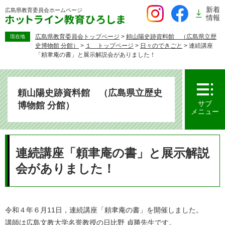
ペ
新着
広島県教育委員会
ホームページ
ー
情報
ジ
の
広島県教育委員会トップページ
>
頼山陽史跡資料館 （広島県立歴
現在地
史博物館 分館）
>
１ トップページ
>
日々のできごと
>
連続講座
先
「頼聿庵の書」と展示解説会がありました！
頭
で
す。
頼山陽史跡資料館 （広島県立歴史
サブ
博物館 分館）
メニュー
本
文
連続講座「頼聿庵の書」と展示解説
会がありました！
令和４年６月11日，連続講座「頼聿庵の書」を開催しました。
講師は広島文教大学名誉教授の日比野 貞勝先生です。