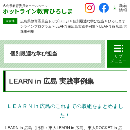
ペ
新着
広島県教育委員会
ホームページ
ー
情報
ジ
の
広島県教育委員会トップページ
>
個別最適な学び担当
>
ひろしまオ
現在地
ンラインプログラム
>
LEARN in広島実践事例集
>
LEARN in 広島 実
先
践事例集
頭
で
す。
個別最適な学び担当
サブ
メニュー
本
文
LEARN in 広島 実践事例集
ＬＥＡＲＮ in 広島のこれまでの取組をまとめまし
た！
LEARN in 広島（旧称：東大LEARN in 広島、東大ROCKET in 広