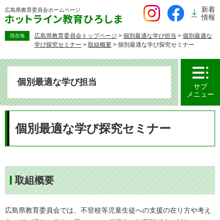
ペ
新着
広島県教育委員会
ホームページ
ー
情報
ジ
の
広島県教育委員会トップページ
>
個別最適な学び担当
>
個別最適な
現在地
学び探究セミナー
>
取組概要
>
個別最適な学び探究セミナー
先
頭
で
す。
個別最適な学び担当
サブ
メニュー
本
文
個別最適な学び探究セミナー
取組概要
広島県教育委員会では、不登校等児童生徒への支援の在り方や考え