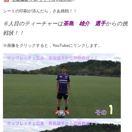
シートの印刷が済んだら，さあ挑戦！！
６人目のティーチャーは
茶島 雄介 選手
からの挑
戦状！！
※画像をクリックすると，YouTubeにリンクします。