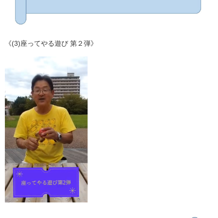
《(3)座ってやる遊び 第２弾》