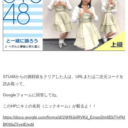
STU48からの挑戦状をクリアした人は、URLまたは二次元コードを
読み取って、
Googleフォームに回答してね。
このHPにキミの名前（ニックネーム）が載るよ！！
https://docs.google.com/forms/d/1NH9JplRVKd_EmqoDmlIEbTIyPkI
BKWaZ5ystE/edit