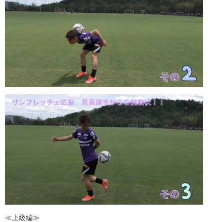
≪上級編≫