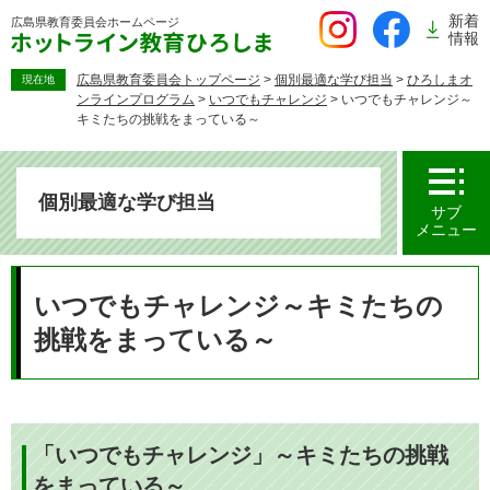
ペ
新着
広島県教育委員会
ホームページ
ー
情報
ジ
の
広島県教育委員会トップページ
>
個別最適な学び担当
>
ひろしまオ
現在地
ンラインプログラム
>
いつでもチャレンジ
>
いつでもチャレンジ～
先
キミたちの挑戦をまっている～
頭
で
す。
個別最適な学び担当
サブ
メニュー
本
文
いつでもチャレンジ～キミたちの
挑戦をまっている～
「いつでもチャレンジ」～キミたちの挑戦
をまっている～