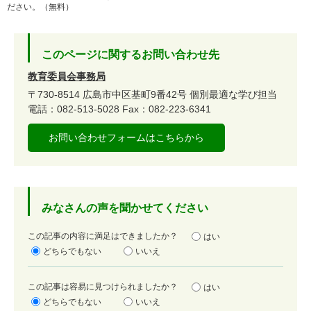
ださい。（無料）
このページに関するお問い合わせ先
教育委員会事務局
〒730-8514
広島市中区基町9番42号
個別最適な学び担当
電話：082-513-5028
Fax：082-223-6341
お問い合わせフォームはこちらから
みなさんの声を聞かせてください
満
この記事の内容に満足はできましたか？
はい
足
どちらでもない
いいえ
度
容
この記事は容易に見つけられましたか？
はい
易
どちらでもない
いいえ