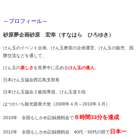
～プロフィール～
砂原夢企画砂原 宏幸（すなはら ひろゆき）
けん玉のイベント企画、けん玉教室の企画運営、けん玉の販売、国
際交流などを通して、
けん玉の
楽しさ
を世界中に広める
けん玉の達人
。
日本けん玉協会西広島支部長
日本けん玉協会２級指導員、けん玉道５段
はつかいち観光親善大使（2008年４月～2010年３月）
６時間33分を達成
2010年 全国もしかめ記録挑戦会で
日本一
2012年 全国もしかめ記録挑戦会 40代・50代の部で