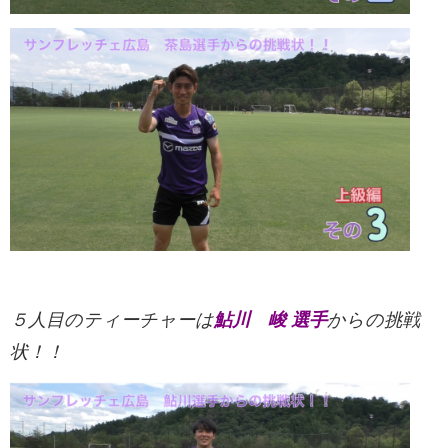
５人目のティーチャーは
鮎川 峻 選手
からの挑戦
状！！