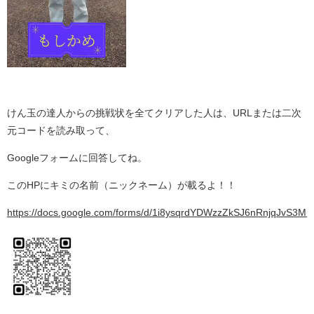
けん玉の達人からの挑戦状を全てクリアした人は、URLまたは二次
元コードを読み取って、
Googleフォームに回答してね。
このHPにキミの名前（ニックネーム）が載るよ！！
https://docs.google.com/forms/d/1i8ysqrdYDWzzZkSJ6nRnjqJvS3