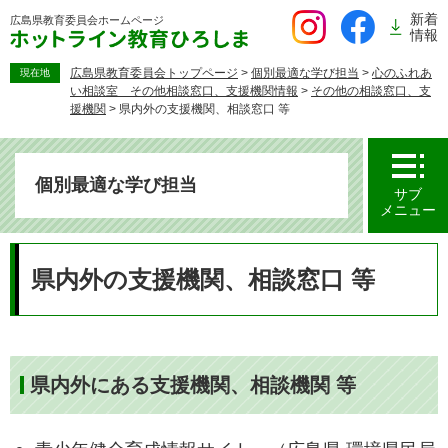
ペ
新着
広島県教育委員会
ホームページ
ー
情報
ジ
の
広島県教育委員会トップページ
>
個別最適な学び担当
>
心のふれあ
現在地
い相談室 その他相談窓口、支援機関情報
>
その他の相談窓口、支
先
援機関
>
県内外の支援機関、相談窓口 等
頭
で
す。
個別最適な学び担当
サブ
メニュー
本
文
県内外の支援機関、相談窓口 等
県内外にある支援機関、相談機関 等