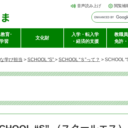
メ
本文へ
音声読み上げ
閲覧補
ニ
ュ
ー
教育･
入学・転入学
教職員
を
文化財
学習
・経済的支援
免許・
飛
ば
な学び担当
>
SCHOOL “S”
>
SCHOOL “Ｓ”って？
>
SCHOOL
し
て