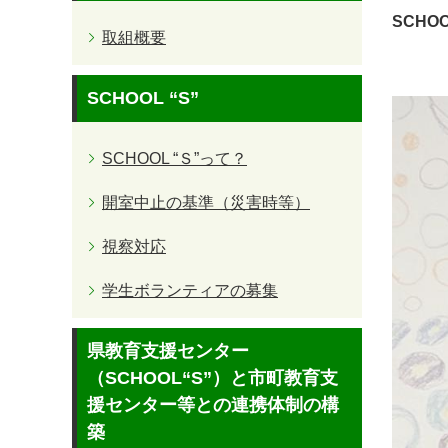
SCHOO
取組概要
SCHOOL “S”
SCHOOL “Ｓ”って？
開室中止の基準（災害時等）
視察対応
学生ボランティアの募集
県教育支援センター
（SCHOOL“S”）と市町教育支
援センター等との連携体制の構
築