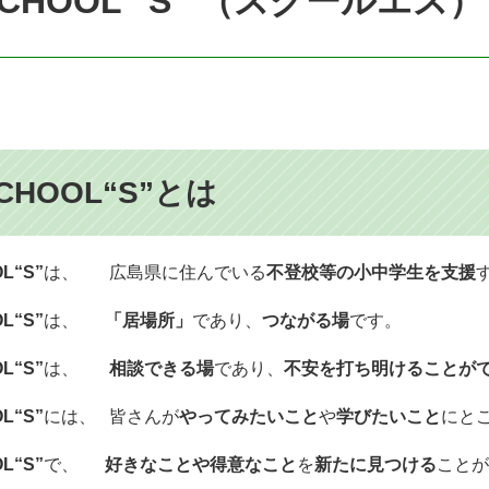
CHOOL “S” （スクールエス）
CHOOL“S”とは
L“S”
は、 広島県に住んでいる
不登校等の小中学生を支援
L“S”
は、
「居場所」
であり、
つながる場
です。
L“S”
は、
相談できる場
であり、
不安を打ち明けることが
L“S”
には、 皆さんが
やってみたいこと
や
学びたいこと
にと
L“S”
で、
好きなことや得意なこと
を
新たに見つける
ことが