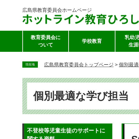
広島県教育委員会
ホームページ
教育委員会に
乳幼児
学校教育
ついて
生涯
ペ
ー
広島県教育委員会トップページ
>
個別最適
現在地
ジ
の
先
頭
個別最適な学び担当
で
す。
本
不登校等児童生徒のサポートに
文