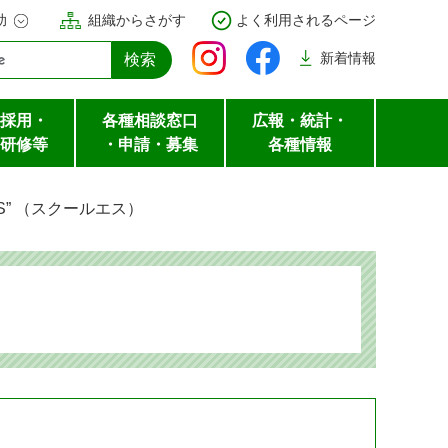
助
組織からさがす
よく利用されるページ
新着
情報
採用・
各種相談窓口
広報・統計・
研修等
・申請・募集
各種情報
 “S” （スクールエス）