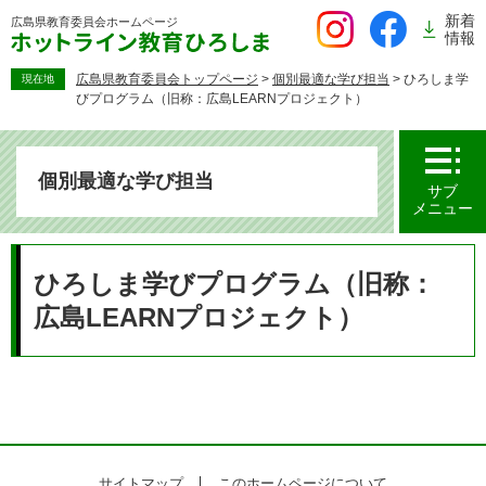
ペ
新着
広島県教育委員会
ホームページ
ー
情報
ジ
の
広島県教育委員会トップページ
>
個別最適な学び担当
>
ひろしま学
現在地
びプログラム（旧称：広島LEARNプロジェクト）
先
頭
で
す。
個別最適な学び担当
サブ
メニュー
本
文
ひろしま学びプログラム（旧称：
広島LEARNプロジェクト）
サイトマップ
このホームページについて