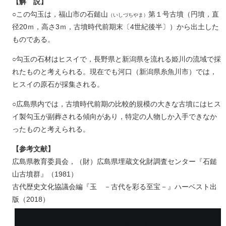
【解 説】
○この勾玉は，福山市の石鎚山
第１号古墳（円墳，直
（いしづちやま）
径20ｍ，高さ3ｍ，古墳時代前期末〔4世紀後半〕）から出土した
ものである。
○勾玉の石材はヒスイで，長野県と新潟県を流れる姫川の流域で採
れたものと考えられる。現在でも河口（新潟県糸魚川市）では，
ヒスイの原石が採集される。
○広島県内では，古墳時代前期の比較的規模の大きな古墳にはヒス
イ製勾玉が副葬される傾向があり，特定の人物しか入手できなか
ったものと考えられる。
【参考文献】
広島県教育委員会，（財）広島県埋蔵文化財調査センター『石鎚
山古墳群』（1981）
古代歴史文化協議会編『玉 －古代を彩る至宝－』ハーベスト出
版（2018）