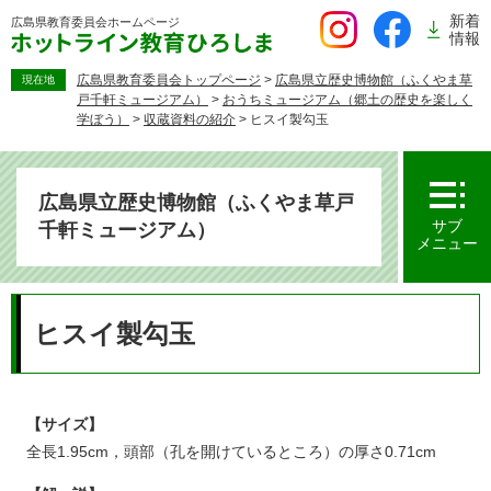
ペ
新着
広島県教育委員会
ホームページ
ー
情報
ジ
の
広島県教育委員会トップページ
>
広島県立歴史博物館（ふくやま草
現在地
戸千軒ミュージアム）
>
おうちミュージアム（郷土の歴史を楽しく
先
学ぼう）
>
収蔵資料の紹介
>
ヒスイ製勾玉
頭
で
す。
広島県立歴史博物館（ふくやま草戸
サブ
千軒ミュージアム）
メニュー
本
文
ヒスイ製勾玉
【サイズ】
全長1.95cm，頭部（孔を開けているところ）の厚さ0.71cm