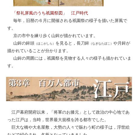
「祭礼屏風のうち祇園祭図」 江戸時代
毎年，旧暦の６月に開催される祇園祭の様子を描いた屏風で
す。
京の市中を練り歩く山鉾が描かれています。
山鉾の鉾頭
を見ると，長刀鉾
や月鉾が
（ほこがしら）
（なぎなたぼこ）
描かれていることが分かります。
山鉾の周囲には，祇園祭を見物する人々の様子も描かれていま
す。
江戸幕府開府以来，「将軍のお膝元」として政治の中心地であ
った江戸は，当時，世界最大規模を誇る都市でした。
巨大な橋や大名屋敷，大勢の人々で賑わう町の様子は，浮世絵
などで紹介され，名所となっていきました。