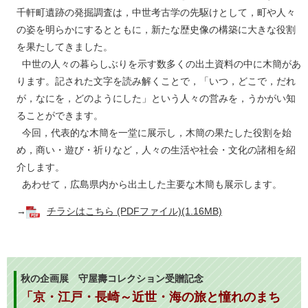
千軒町遺跡の発掘調査は，中世考古学の先駆けとして，町や人々
の姿を明らかにするとともに，新たな歴史像の構築に大きな役割
を果たしてきました。
中世の人々の暮らしぶりを示す数多くの出土資料の中に木簡があ
ります。記された文字を読み解くことで，「いつ，どこで，だれ
が，なにを，どのようにした」という人々の営みを，うかがい知
ることができます。
今回，代表的な木簡を一堂に展示し，木簡の果たした役割を始
め，商い・遊び・祈りなど，人々の生活や社会・文化の諸相を紹
介します。
あわせて，広島県内から出土した主要な木簡も展示します。
→
チラシはこちら (PDFファイル)(1.16MB)
秋の企画展 守屋壽コレクション受贈記念
「京・江戸・長崎～近世・海の旅と憧れのまち