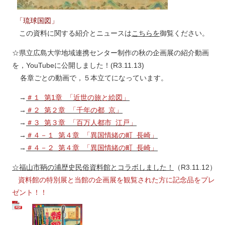
「琉球国図」
この資料に関する紹介とニュースは
こちらを
御覧ください。
☆県立広島大学地域連携センター制作の秋の企画展の紹介動画
を，YouTubeに公開しました！(R3.11.13)
各章ごとの動画で，５本立てになっています。
→
＃１ 第1章 「近世の旅と絵図」
→
＃２ 第２章 「千年の都 京」
→
＃３ 第３章 「百万人都市 江戸」
→
＃４－１ 第４章 「異国情緒の町 長崎」
→
＃４－２ 第４章 「異国情緒の町 長崎」
☆福山市鞆の浦歴史民俗資料館とコラボしました！
（R3.11.12）
資料館の特別展と当館の企画展を観覧された方に記念品をプレ
ゼント！！