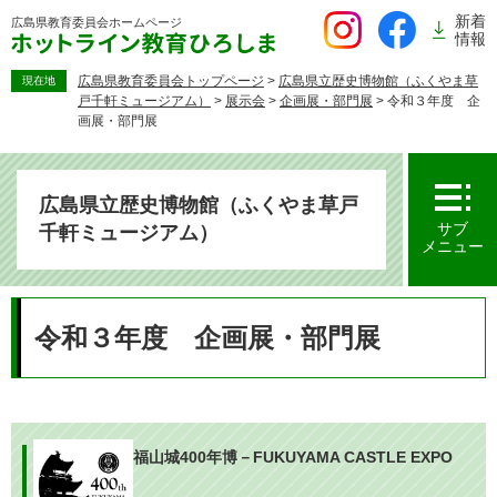
ペ
新着
広島県教育委員会
ホームページ
ー
情報
ジ
の
広島県教育委員会トップページ
>
広島県立歴史博物館（ふくやま草
現在地
戸千軒ミュージアム）
>
展示会
>
企画展・部門展
>
令和３年度 企
先
画展・部門展
頭
で
す。
広島県立歴史博物館（ふくやま草戸
サブ
千軒ミュージアム）
メニュー
本
文
令和３年度 企画展・部門展
福山城400年博－FUKUYAMA CASTLE EXPO