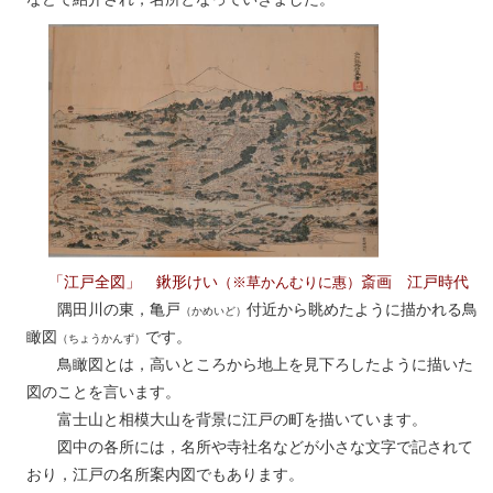
「江戸全図」 鍬形けい
斎画 江戸時代
（※草かんむりに惠）
隅田川の東，亀戸
付近から眺めたように描かれる鳥
（かめいど）
瞰図
です。
（ちょうかんず）
鳥瞰図とは，高いところから地上を見下ろしたように描いた
図のことを言います。
富士山と相模大山を背景に江戸の町を描いています。
図中の各所には，名所や寺社名などが小さな文字で記されて
おり，江戸の名所案内図でもあります。