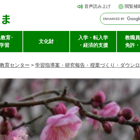
メ
本文へ
音声読み上げ
閲覧補
ニ
ュ
ー
教育･
入学・転入学
教職員
を
文化財
学習
・経済的支援
免許・
飛
ば
教育センター
>
学習指導案・研究報告・授業づくり・ダウンロ
し
て