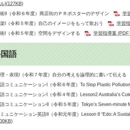
ル)(127KB)
術II（令和６年度）商店街のＰＲポスターのデザイン
学習
音楽I（令和５年度）自己のイメージをもって歌おう
学習指導
美術I（令和５年度）空間をデザインする
学習指導案 (PDFフ
外国語
論理・表現I（令和７年度）自分の考えを論理的に書いて伝え
語コミュニケーションI（令和６年度）To Stop Plastic Polluti
語コミュニケーションI（令和４年度）​Lesson2 Australia’s Cut
語コミュニケーションII（令和５年度）Tokyo’s Seven-minute M
ミュニケーション英語II（令和元年度）Lesson 8 “Edo: A Sustaina
600KB)