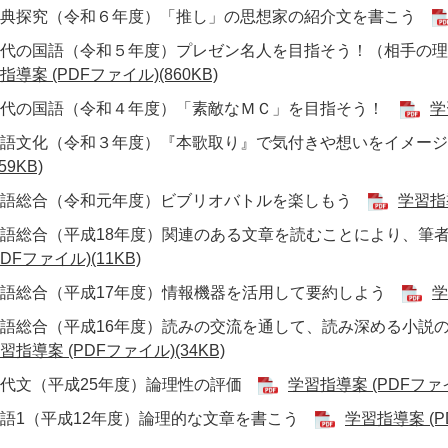
古典探究（令和６年度）「推し」の思想家の紹介文を書こう
現代の国語（令和５年度）プレゼン名人を目指そう！（相手の
指導案 (PDFファイル)(860KB)
現代の国語（令和４年度）「素敵なＭＣ」を目指そう！
学
言語文化（令和３年度）『本歌取り』で気付きや想いをイメー
859KB)
国語総合（令和元年度）ビブリオバトルを楽しもう
学習指導
国語総合（平成18年度）関連のある文章を読むことにより、
PDFファイル)(11KB)
国語総合（平成17年度）情報機器を活用して要約しよう
学
語総合（平成16年度）読みの交流を通して、読み深める小説の
習指導案 (PDFファイル)(34KB)
現代文（平成25年度）論理性の評価
学習指導案 (PDFファイル
語1（平成12年度）論理的な文章を書こう
学習指導案 (PD