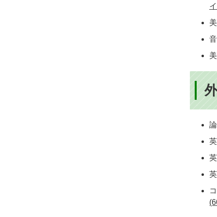
イ
美
英
英
英
コ
(