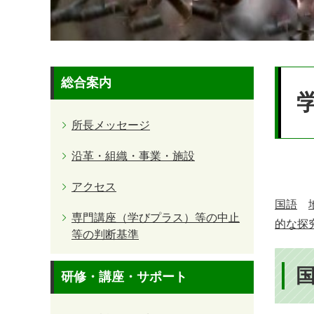
本
総合案内
文
所長メッセージ
沿革・組織・事業・施設
アクセス
国語
専門講座（学びプラス）等の中止
的な探
等の判断基準
研修・講座・サポート