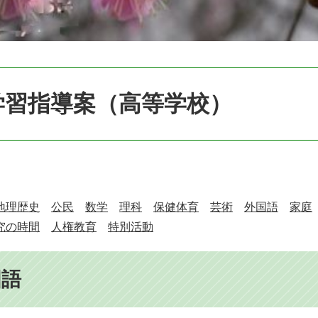
学習指導案（高等学校）
地理歴史
公民
数学
理科
保健体育
芸術
外国語
家庭
究の時間
人権教育
特別活動
国語