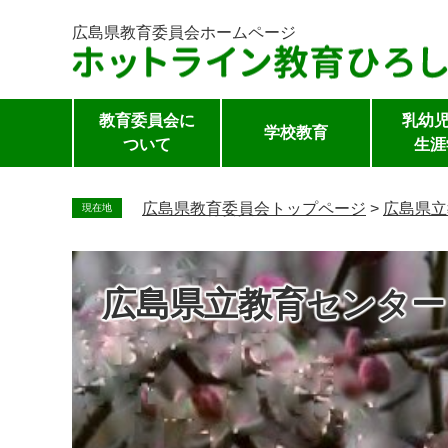
広島県教育委員会
ホームページ
教育委員会に
乳幼児
学校教育
ついて
生涯
ペ
ー
広島県教育委員会トップページ
>
広島県立
現在地
ジ
の
先
広島県立教育センター
頭
で
す。