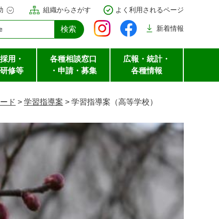
助
組織からさがす
よく利用されるページ
新着
情報
採用・
各種相談窓口
広報・統計・
研修等
・申請・募集
各種情報
ード
>
学習指導案
>
学習指導案（高等学校）