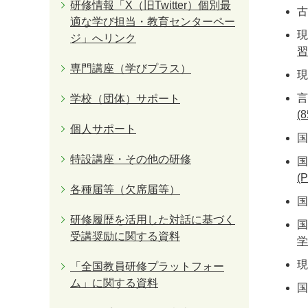
研修情報「X（旧Twitter）個別最
適な学び担当・教育センターペー
ジ」へリンク
習
専門講座（学びプラス）
学校（団体）サポート
(
個人サポート
特設講座・その他の研修
(
各種届等（欠席届等）
研修履歴を活用した対話に基づく
国
受講奨励に関する資料
学
「全国教員研修プラットフォー
ム」に関する資料
国